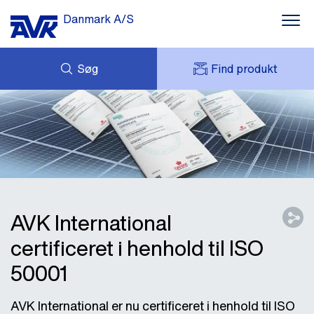
Danmark A/S
Søg
Find produkt
FORESPØRG
NYHEDER
MIT AVK
DOWNLOADS
AVK HOLDING (GROUP)
CASES
PRISLISTE
OM OS
KONTAKT OS
AVK International
certificeret i henhold til ISO
50001
AVK International er nu certificeret i henhold til ISO