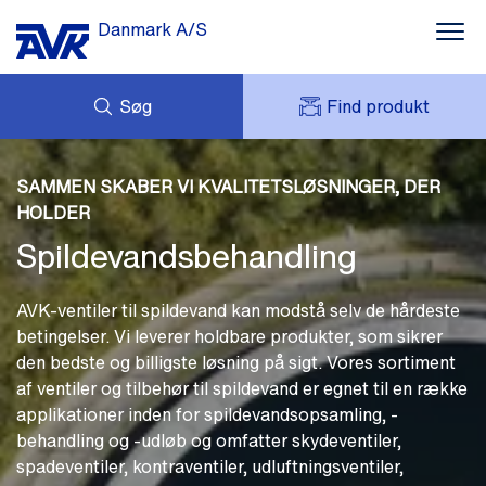
Danmark A/S
Søg
Find produkt
Vandforsyning
FORESPØRG
Spildevandsbehandling
NYHEDER
SAMMEN SKABER VI KVALITETSLØSNINGER, DER
MIT AVK
DOWNLOADS
HOLDER
AVK HOLDING (GROUP)
Brandbekæmpelse
CASES
Spildevandsbehandling
PRISLISTE
OM OS
Gasdistribution
KONTAKT OS
AVK-ventiler til spildevand kan modstå selv de hårdeste
Indblik
betingelser. Vi leverer holdbare produkter, som sikrer
den bedste og billigste løsning på sigt. Vores sortiment
af ventiler og tilbehør til spildevand er egnet til en række
applikationer inden for spildevandsopsamling, -
behandling og -udløb og omfatter skydeventiler,
spadeventiler, kontraventiler, udluftningsventiler,