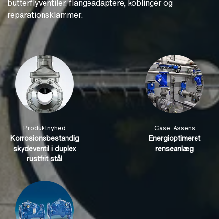
butterflyventiler, flangeadaptere, koblinger og
reparationsklammer.
Produktnyhed
Case: Assens
Korrosionsbestandig
Energioptimeret
skydeventil i duplex
renseanlæg
rustfrit stål