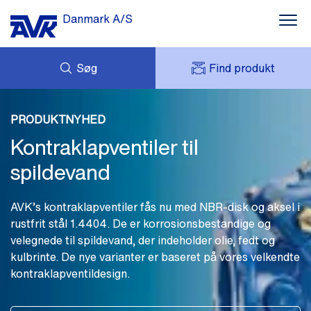
Danmark A/S
Søg
Find produkt
Vandforsyning
FORESPØRG
Spildevandsbehandling
NYHEDER
PRODUKTNYHED
MIT AVK
DOWNLOADS
Kontraklapventiler til
AVK HOLDING (GROUP)
Brandbekæmpelse
CASES
PRISLISTE
spildevand
OM OS
Gasdistribution
KONTAKT OS
AVK’s kontraklapventiler fås nu med NBR-disk og aksel i
Indblik
rustfrit stål 1.4404. De er korrosionsbestandige og
velegnede til spildevand, der indeholder olie, fedt og
kulbrinte. De nye varianter er baseret på vores velkendte
kontraklapventildesign.