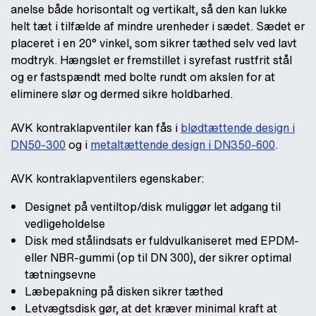
anelse både horisontalt og vertikalt, så den kan lukke
helt tæt i tilfælde af mindre urenheder i sædet. Sædet er
placeret i en 20° vinkel, som sikrer tæthed selv ved lavt
modtryk. Hængslet er fremstillet i syrefast rustfrit stål
og er fastspændt med bolte rundt om akslen for at
eliminere slør og dermed sikre holdbarhed.
AVK kontraklapventiler kan fås i
blødtættende design i
DN50-300
og i
metaltættende design i DN350-600
.
AVK kontraklapventilers egenskaber:
Designet på ventiltop/disk muliggør let adgang til
vedligeholdelse
Disk med stålindsats er fuldvulkaniseret med EPDM-
eller NBR-gummi (op til DN 300), der sikrer optimal
tætningsevne
Læbepakning på disken sikrer tæthed
Letvægtsdisk gør, at det kræver minimal kraft at