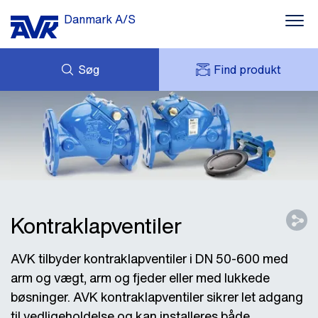
Danmark A/S
Søg
Find produkt
FORESPØRG
NYHEDER
MIT AVK
DOWNLOADS
AVK HOLDING (GROUP)
CASES
PRISLISTE
OM OS
KONTAKT OS
Kontraklapventiler
AVK tilbyder kontraklapventiler i DN 50-600 med
arm og vægt, arm og fjeder eller med lukkede
bøsninger. AVK kontraklapventiler sikrer let adgang
til vedligeholdelse og kan installeres både