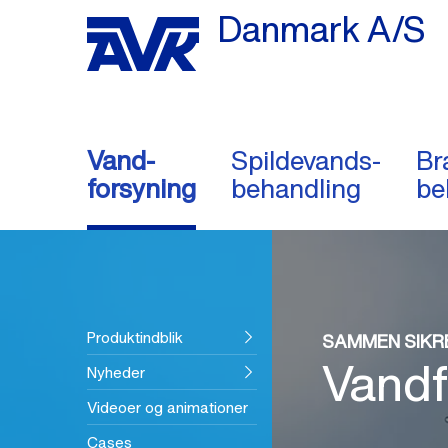
Danmark A/S
Vand-
Spildevands-
Br
forsyning
behandling
be
Produktindblik
SAMMEN SIKRE
Vandf
Nyheder
Videoer og animationer
Cases