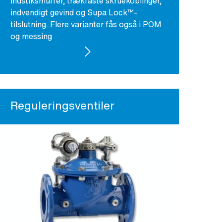
indstiksmuffer, trækfaste skruekoblinger,
indvendigt gevind og Supa Lock™-
tilslutning. Flere varianter fås også i POM
og messing
SE PRODUKTER
Reguleringsventiler