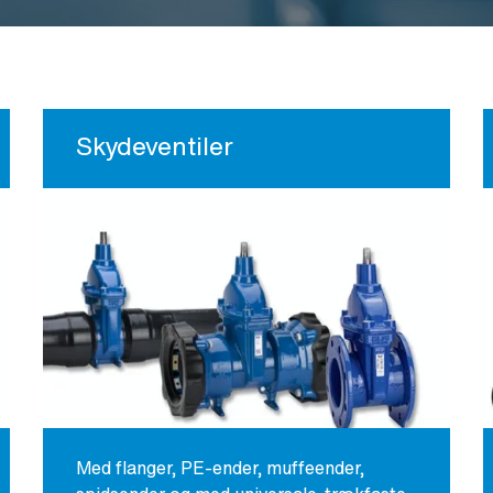
Skydeventiler
Med flanger, PE-ender, muffeender,