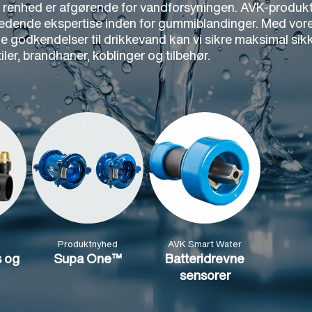
 renhed er afgørende for vandforsyningen. AVK-produkte
dende ekspertise inden for gummiblandinger. Med vores e
le godkendelser til drikkevand kan vi sikre maksimal sik
ler, brandhaner, koblinger og tilbehør.
Produktnyhed
AVK Smart Water
s og
Supa One™
Batteridrevne
sensorer