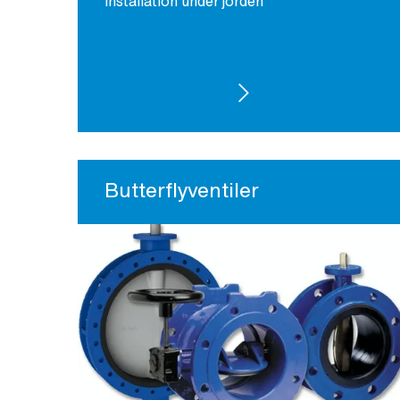
installation under jorden
SE PRODUKTER
Butterflyventiler