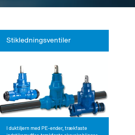
Stikledningsventiler
I duktiljern med PE-ender, trækfaste