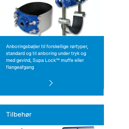
Anboringsbøjler til forskellige rørtyper,
standard og til anboring under tryk og
med gevind, Supa Lock™ muffe eller
flangeafgang
SE PRODUKTER
Tilbehør