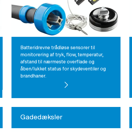
Batteridrevne trådløse sensorer til
monitorering af tryk, flow, temperatur,
afstand til nærmeste overflade og
åben/lukket status for skydeventiler og
brandhaner.
SE PRODUKTER
Gadedæksler