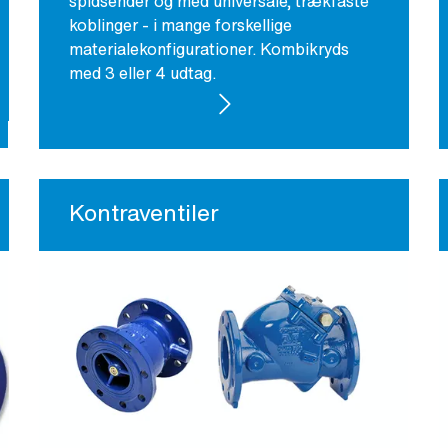
spidsender og med universale, trækfaste
koblinger - i mange forskellige
materialekonfigurationer. Kombikryds
med 3 eller 4 udtag.
SE PRODUKTER
Kontraventiler