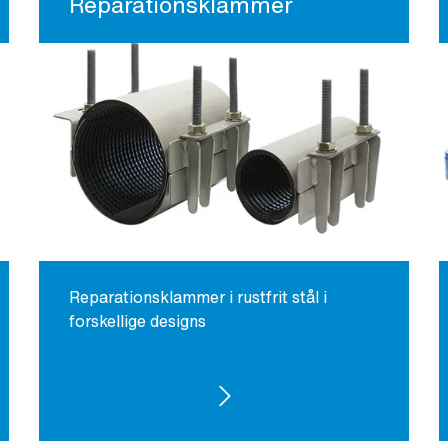
Reparationsklammer
Reparationsklammer i rustfrit stål i
forskellige designs
SE PRODUKTER