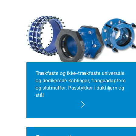
Trækfaste og ikke-trækfaste universale
og dedikerede koblinger, flangeadaptere
og slutmuffer. Passtykker i duktiljern og
stål
SE PRODUKTER