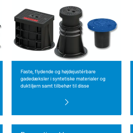
Faste, flydende og højdejustérbare
gadedæksler i syntetiske materialer og
duktiljern samt tilbehør til disse
SE PRODUKTER