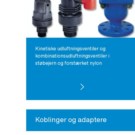
Kinetiske udluftningsventiler og
kombinationsudluftningsventiler i
støbejern og forstærket nylon
SE PRODUKTER
Koblinger og adaptere