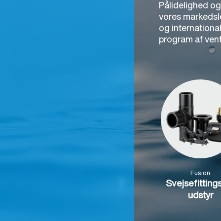
Pålidelighed og
vores markedsle
og internationa
program af venti
Fusion
Svejsefitting
udstyr