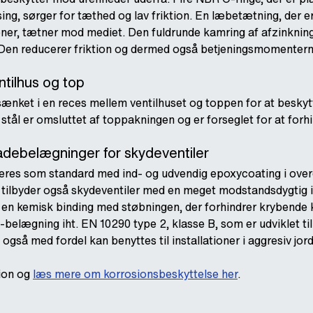
ing, sørger for tæthed og lav friktion. En læbetætning, der e
ner, tætner mod mediet. Den fuldrunde kamring af afzinknin
. Den reducerer friktion og dermed også betjeningsmomentern
ntilhus og top
nket i en reces mellem ventilhuset og toppen for at beskytt
 stål er omsluttet af toppakningen og er forseglet for at forh
adebelægninger for skydeventiler
veres som standard med ind- og udvendig epoxycoating i ov
i tilbyder også skydeventiler med en meget modstandsdygtig 
 en kemisk binding med støbningen, der forhindrer krybende k
elægning iht. EN 10290 type 2, klasse B, som er udviklet til
gså med fordel kan benyttes til installationer i aggresiv jord
tion og
læs mere om korrosionsbeskyttelse her
.