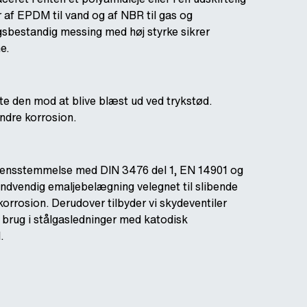
r af EPDM til vand og af NBR til gas og
gsbestandig messing med høj styrke sikrer
e.
e den mod at blive blæst ud ved trykstød.
indre korrosion.
erensstemmelse med DIN 3476 del 1, EN 14901 og
indvendig emaljebelægning velegnet til slibende
orrosion. Derudover tilbyder vi skydeventiler
 brug i stålgasledninger med katodisk
.