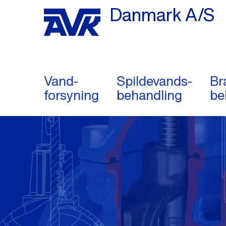
Danmark A/S
Vand-
Spildevands-
Br
forsyning
behandling
be