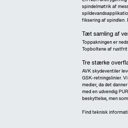
spindelmøtrik af mess
spildevandsapplikatio
fiksering af spindlen
Tæt samling af ve
Toppakningen er nedsæ
Topboltene af rustfrit
Tre stærke overfl
AVK skydeventiler le
GSK-retningslinier. V
medier, da det danner
med en udvendig PUR-b
beskyttelse, men som o
Find teknisk informa