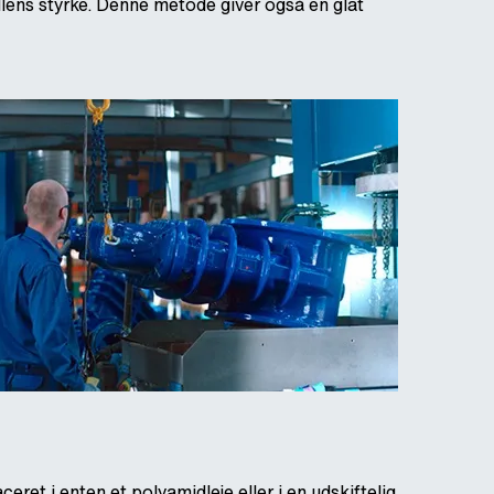
dlens styrke. Denne metode giver også en glat
ret i enten et polyamidleje eller i en udskiftelig