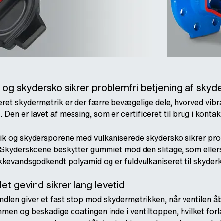
 og skydersko sikrer problemfri betjening af skyd
eret skydermøtrik er der færre bevægelige dele, hvorved vib
 Den er lavet af messing, som er certificeret til brug i konta
k og skydersporene med vulkaniserede skydersko sikrer prob
kyderskoene beskytter gummiet mod den slitage, som ellers v
kkevandsgodkendt polyamid og er fuldvulkaniseret til skyder
et gevind sikrer lang levetid
dlen giver et fast stop mod skydermøtrikken, når ventilen åb
en og beskadige coatingen inde i ventiltoppen, hvilket forl