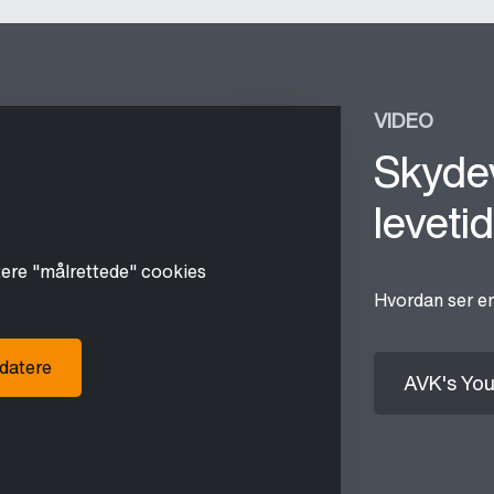
VIDEO
Skydev
levetid
tere "målrettede" cookies
Hvordan ser en
pdatere
AVK's You