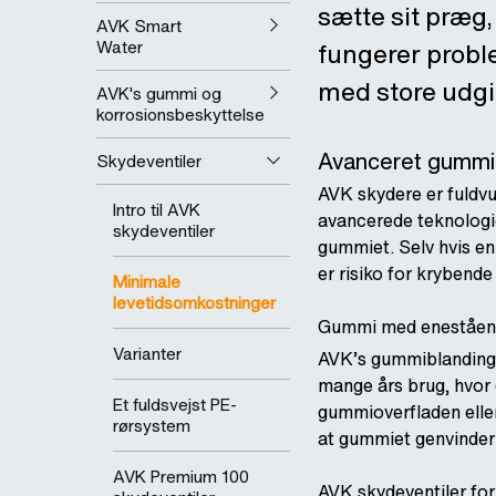
sætte sit præg, 
AVK Smart
Water
fungerer proble
med store udgift
AVK's gummi og
korrosionsbeskyttelse
Avanceret gummi
Skydeventiler
AVK skydere er fuldv
Intro til AVK
avancerede teknologie
skydeventiler
gummiet. Selv hvis en
er risiko for krybende
Minimale
levetidsomkostninger
Gummi med enestående
Varianter
AVK’s gummiblanding h
mange års brug, hvor 
Et fuldsvejst PE-
gummioverfladen eller
rørsystem
at gummiet genvinder 
AVK Premium 100
AVK skydeventiler for