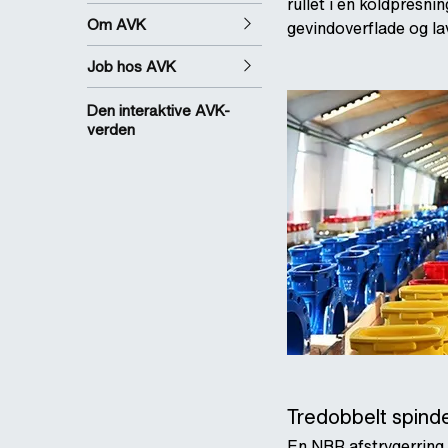
rullet i en koldpresn
Om AVK
gevindoverflade og l
Job hos AVK
Den interaktive AVK-
verden
Tredobbelt spind
En NBR afstrygerring b