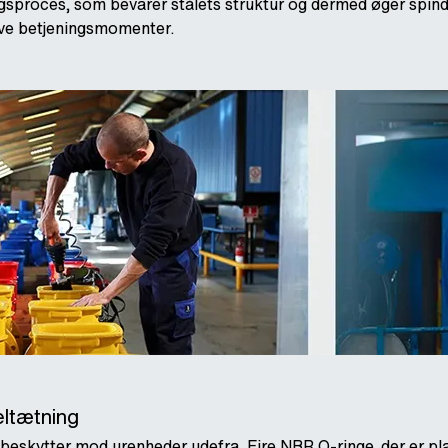
ingsproces, som bevarer stålets struktur og dermed øger spin
ave betjeningsmomenter.
eltætning
eskytter mod urenheder udefra. Fire NBR O-ringe, der er place