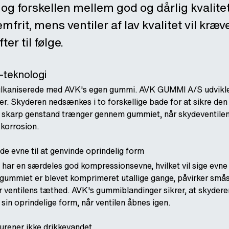
og forskellen mellem god og dårlig kvalitet 
mfrit, mens ventiler af lav kvalitet vil kr
er til følge.
-teknologi
ulkaniserede med AVK's egen gummi. AVK GUMMI A/S udvikle
r. Skyderen nedsænkes i to forskellige bade for at sikre de
 skarp genstand trænger gennem gummiet, når skydeventilen 
 korrosion.
 evne til at genvinde oprindelig form
ar en særdeles god kompressionsevne, hvilket vil sige evne ti
gummiet er blevet komprimeret utallige gange, påvirker smås
 ventilens tæthed. AVK's gummiblandinger sikrer, at skyderen
sin oprindelige form, når ventilen åbnes igen.
urener ikke drikkevandet