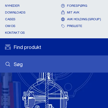
NYHEDER
FORESPØRG
DOWNLOADS
MIT AVK
CASES
AVK HOLDING (GROUP)
OM OS
PRISLISTE
KONTAKT OS
Find produkt
Søg