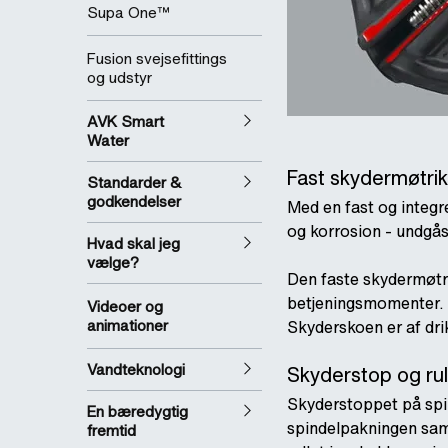
Supa One™
Fusion svejsefittings
og udstyr
AVK Smart
Water
Fast skydermøtrik
Standarder &
godkendelser
Med en fast og integr
og korrosion - undgås.
Hvad skal jeg
vælge?
Den faste skydermøtri
betjeningsmomenter. S
Videoer og
animationer
Skyderskoen er af dri
Vandteknologi
Skyderstop og rull
Skyderstoppet på spin
En bæredygtig
spindelpakningen samm
fremtid