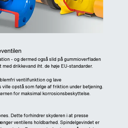
eventilen
ration - og dermed også slid på gummioverfladen
kt med drikkevand iht. de høje EU-standarder.
lemfri ventilfunktion og lave
ille opstå som følge af friktion under betjening.
kernen for maksimal korrosionsbeskyttelse.
nes. Dette forhindrer skyderen i at presse
ænger ventilens holdbarhed. Spindelgevindet er