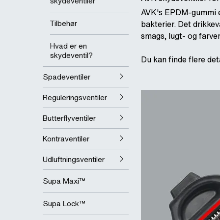
skydeventiler
AVK's EPDM-gummi er 
Tilbehør
bakterier. Det drikk
smags, lugt- og farven
Hvad er en
skydeventil?
Du kan finde flere de
Spadeventiler
Reguleringsventiler
Butterflyventiler
Kontraventiler
Udluftningsventiler
Supa Maxi™
Supa Lock™