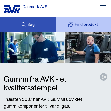
Danmark A/S
Søg
Find produkt
FORESPØRG
NYHEDER
MIT AVK
DOWNLOADS
AVK HOLDING (GROUP)
CASES
PRISLISTE
OM OS
KONTAKT OS
Gummi fra AVK - et
kvalitetsstempel
I næsten 50 år har AVK GUMMI udviklet
gummikomponenter til vand, gas,