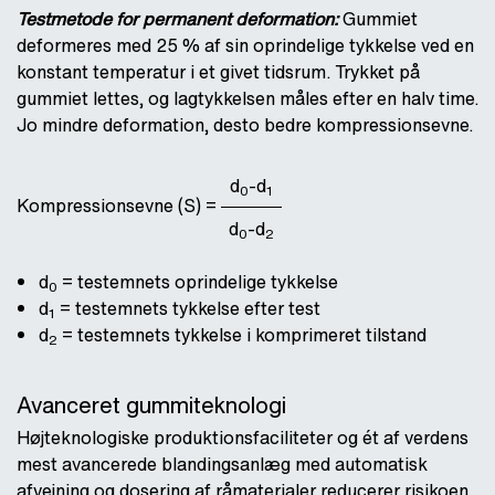
Testmetode for permanent deformation:
Gummiet
deformeres med 25 % af sin oprindelige tykkelse ved en
konstant temperatur i et givet tidsrum. Trykket på
gummiet lettes, og lagtykkelsen måles efter en halv time.
Jo mindre deformation, desto bedre kompressionsevne.
d
-d
0
1
Kompressionsevne (S) =
d
-d
0
2
d
= testemnets oprindelige tykkelse
0
d
= testemnets tykkelse efter test
1
d
= testemnets tykkelse i komprimeret tilstand
2
Avanceret gummiteknologi
Højteknologiske produktionsfaciliteter og ét af verdens
mest avancerede blandingsanlæg med automatisk
afvejning og dosering af råmaterialer reducerer risikoen