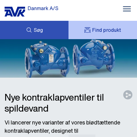
Danmark A/S
Søg
Find produkt
FORESPØRG
NYHEDER
MIT AVK
DOWNLOADS
AVK HOLDING (GROUP)
CASES
PRISLISTE
OM OS
KONTAKT OS
Nye kontraklapventiler til
spildevand
Vi lancerer nye varianter af vores blødtættende
kontraklapventiler, designet til