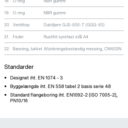
18.
O-ring
NBR gummi
19.
O-ring
NBR gummi
20.
Ventiltop
Duktiljern GJS-500-7 (GGG-50)
21.
Feder
Rustfrit syrefast stål A4
22.
Bøsning, lukket
Afzinkningsbestandig messing, CW602N
Standarder
Designet iht. EN 1074 - 3
Byggelængde iht. EN 558 tabel 2 basis serie 48
Standard flangeboring iht. EN1092-2 (ISO 7005-2),
PN10/16