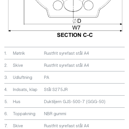
1.
Møtrik
Rustfrit syrefast stål A4
2.
Skive
Rustfrit syrefast stål A4
3.
Udluftning
PA
4.
Indsats, klap
Stål S275JR
5.
Hus
Duktiljern GJS-500-7 (GGG-50)
6.
Toppakning
NBR gummi
7.
Skive
Rustfrit syrefast stål A4