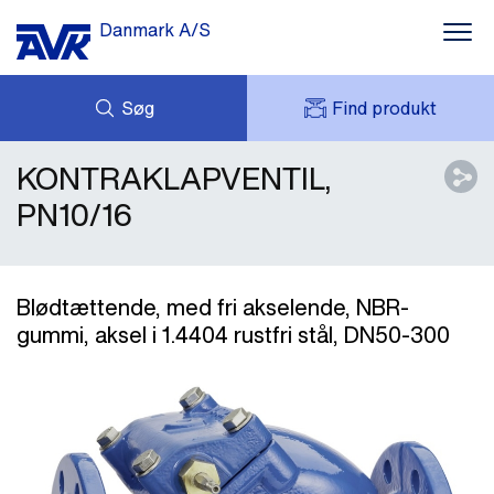
Danmark A/S
Søg
Find produkt
KONTRAKLAPVENTIL,
FORESPØRG
NYHEDER
MIT AVK
DOWNLOADS
PN10/16
AVK HOLDING (GROUP)
CASES
PRISLISTE
OM OS
KONTAKT OS
Blødtættende, med fri akselende, NBR-
gummi, aksel i 1.4404 rustfri stål, DN50-300