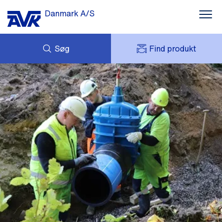
Danmark A/S
Søg
Find produkt
FORESPØRG
NYHEDER
MIT AVK
DOWNLOADS
AVK HOLDING (GROUP)
CASES
PRISLISTE
OM OS
KONTAKT OS