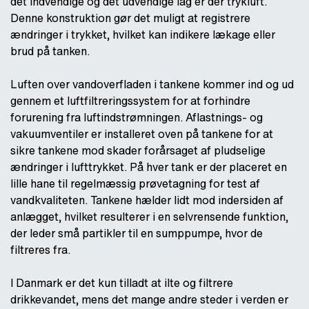
det indvendige og det udvendige lag er der trykluft.
Denne konstruktion gør det muligt at registrere
ændringer i trykket, hvilket kan indikere lækage eller
brud på tanken.
Luften over vandoverfladen i tankene kommer ind og ud
gennem et luftfiltreringssystem for at forhindre
forurening fra luftindstrømningen. Aflastnings- og
vakuumventiler er installeret oven på tankene for at
sikre tankene mod skader forårsaget af pludselige
ændringer i lufttrykket. På hver tank er der placeret en
lille hane til regelmæssig prøvetagning for test af
vandkvaliteten. Tankene hælder lidt mod indersiden af
anlægget, hvilket resulterer i en selvrensende funktion,
der leder små partikler til en sumppumpe, hvor de
filtreres fra.
I Danmark er det kun tilladt at ilte og filtrere
drikkevandet, mens det mange andre steder i verden er