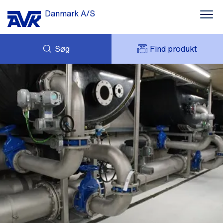
Danmark A/S
Søg
Find produkt
FORESPØRG
NYHEDER
MIT AVK
DOWNLOADS
AVK HOLDING (GROUP)
CASES
PRISLISTE
OM OS
KONTAKT OS