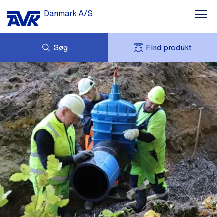
Danmark A/S
Søg
Find produkt
FORESPØRG
NYHEDER
MIT AVK
DOWNLOADS
AVK HOLDING (GROUP)
CASES
PRISLISTE
OM OS
KONTAKT OS