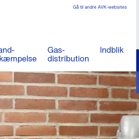
Gå til andre AVK-websites
and-
Gas-
Indblik
kæmpelse
distribution