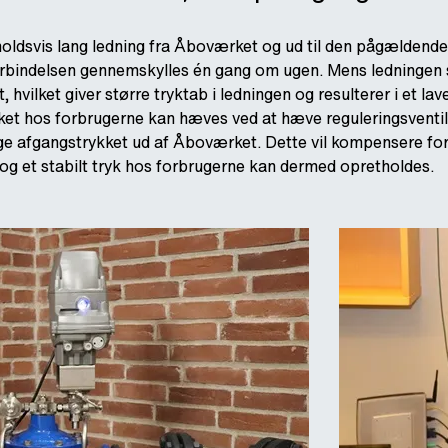
holdsvis lang ledning fra Åboværket og ud til den pågældende
orbindelsen gennemskylles én gang om ugen. Mens ledningen s
 hvilket giver større tryktab i ledningen og resulterer i et lav
ket hos forbrugerne kan hæves ved at hæve reguleringsventi
 øge afgangstrykket ud af Åboværket. Dette vil kompensere fo
, og et stabilt tryk hos forbrugerne kan dermed opretholdes.