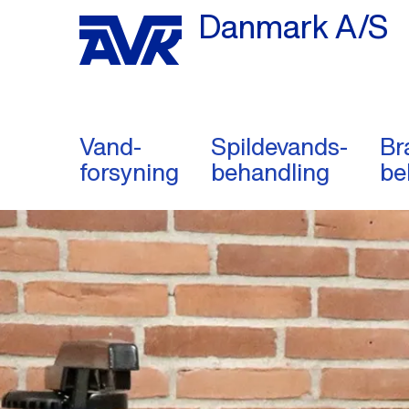
Danmark A/S
Vand-
Spildevands-
Br
forsyning
behandling
be