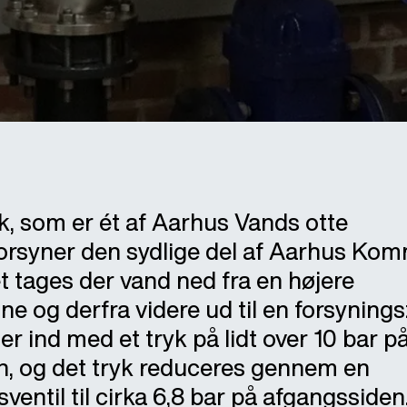
 som er ét af Aarhus Vands otte
orsyner den sydlige del af Aarhus Ko
 tages der vand ned fra en højere
e og derfra videre ud til en forsyning
 ind med et tryk på lidt over 10 bar p
, og det tryk reduceres gennem en
ventil til cirka 6,8 bar på afgangssiden