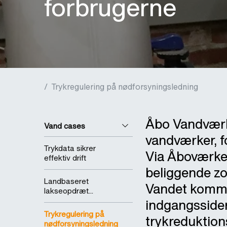
forbrugerne
/
Trykregulering på nødforsyningsledning
Åbo Vandværk,
Vand cases
vandværker, f
Trykdata sikrer
Via Åboværket
effektiv drift
beliggende zon
Landbaseret
Vandet kommer
lakseopdræt...
indgangssiden
Trykregulering på
trykreduktions
nødforsyningsledning