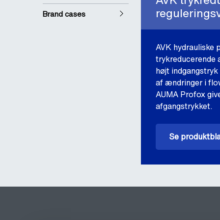
regulerings
Brand cases
AVK hydrauliske pi
trykreducerende a
højt indgangstryk 
af ændringer i flo
AUMA Profox giver
afgangstrykket.
Se produktbl