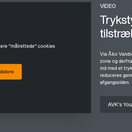
VIDEO
Trykst
tilstræ
tere "målrettede" cookies
Via Åbo Vandvæ
zone og derfra
ind med et tryk
pdatere
reduceres genn
afgangssiden.
AVK's You