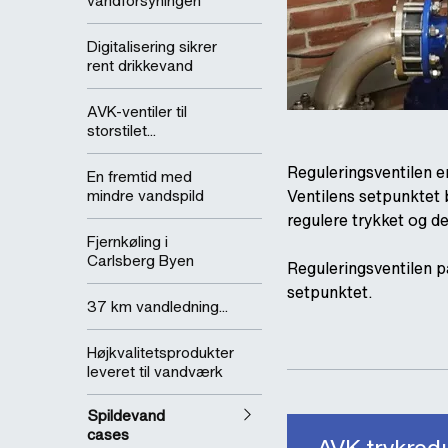
vandforsyningen
Digitalisering sikrer
rent drikkevand
AVK-ventiler til
storstilet...
Reguleringsventilen er
En fremtid med
mindre vandspild
Ventilens setpunktet b
regulere trykket og de
Fjernkøling i
Carlsberg Byen
Reguleringsventilen p
setpunktet.
37 km vandledning...
Højkvalitetsprodukter
leveret til vandværk
Spildevand
cases
AVK trykred