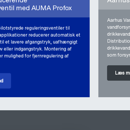
ventil med AUMA Profox
Aarhus Van
vandforsyn
lotstyrede reguleringsventiler til
drikkevand
pplikationer reducerer automatisk et
Distributi
til et lavere afgangstryk, uafhængigt
drikkevand
w eller indgangstryk. Montering af
som forsyn
 mulighed for fjernregulering af
Læs m
ad