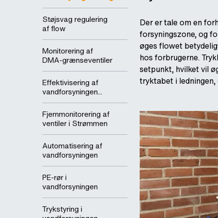
Støjsvag regulering
Der er tale om en for
af flow
forsyningszone, og f
øges flowet betydeligt,
Monitorering af
hos forbrugerne. Tryk
DMA-grænseventiler
setpunkt, hvilket vil
tryktabet i ledningen
Effektivisering af
vandforsyningen...
Fjernmonitorering af
ventiler i Strømmen
Automatisering af
vandforsyningen
PE-rør i
vandforsyningen
Trykstyring i