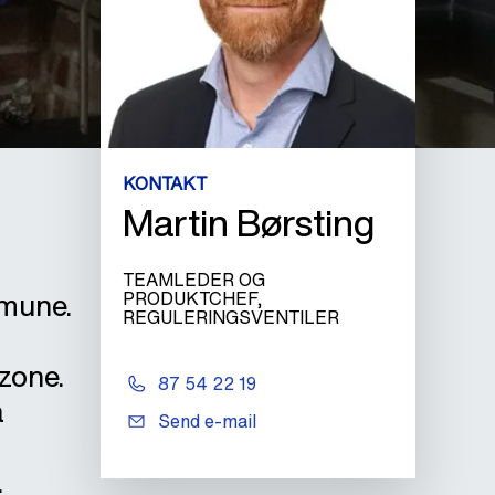
KONTAKT
Martin Børsting
TEAMLEDER OG
mmune.
PRODUKTCHEF,
REGULERINGSVENTILER
szone.
87 54 22 19
å
Send e-mail
.