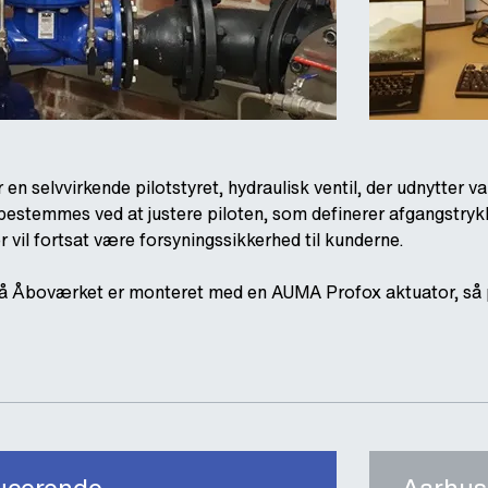
 en selvvirkende pilotstyret, hydraulisk ventil, der udnytter v
estemmes ved at justere piloten, som definerer afgangstrykket
r vil fortsat være forsyningssikkerhed til kunderne.
å Åboværket er monteret med en AUMA Profox aktuator, så pilo
ucerende
Aarhus