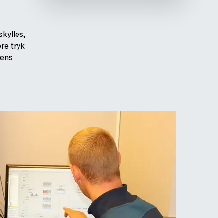
kylles,
ere tryk
lens
r