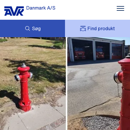
Danmark A/S
Søg
Find produkt
FORESPØRG
NYHEDER
MIT AVK
DOWNLOADS
AVK HOLDING (GROUP)
CASES
PRISLISTE
OM OS
KONTAKT OS