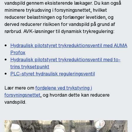
vandspild gennem eksisterende lækager. Du kan også
minimere trykudsving i forsyningsnettet, hvilket
reducerer belastningen og forlænger levetiden, og
derved reducerer risikoen for vandspild på grund af
rørbrud. AVK-løsninger til dynamisk trykregulering:
Hydraulisk pilotstyret trykreduktionsventil med AUMA
Profox
Hydraulisk pilotstyret trykreduktionsventil med to-
trins tryksetpunkt
PLC-styret hydraulisk reguleringsventil
Lær mere om
fordelene ved trykstyring i
forsyningsnettet
, og hvordan dette kan reducere
vandspild.