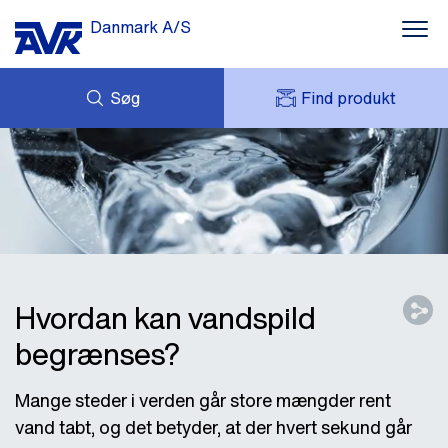
Danmark A/S
Søg
Find produkt
FORESPØRG
NYHEDER
MIT AVK
DOWNLOADS
AVK HOLDING (GROUP)
CASES
PRISLISTE
OM OS
KONTAKT OS
Hvordan kan vandspild
begrænses?
Mange steder i verden går store mængder rent
vand tabt, og det betyder, at der hvert sekund går