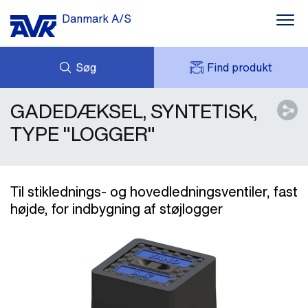
Danmark A/S
Søg
Find produkt
GADEDÆKSEL, SYNTETISK,
FORESPØRG
NYHEDER
MIT AVK
DOWNLOADS
TYPE "LOGGER"
AVK HOLDING (GROUP)
CASES
PRISLISTE
OM OS
KONTAKT OS
Til stiklednings- og hovedledningsventiler, fast
højde, for indbygning af støjlogger