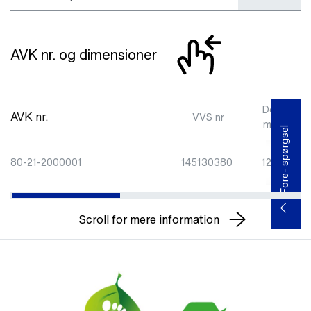
AVK nr. og dimensioner
Do1
Dl
AVK nr.
VVS nr
mm
m
Fore- spørgsel
80-21-2000001
145130380
125
100
Scroll for mere information