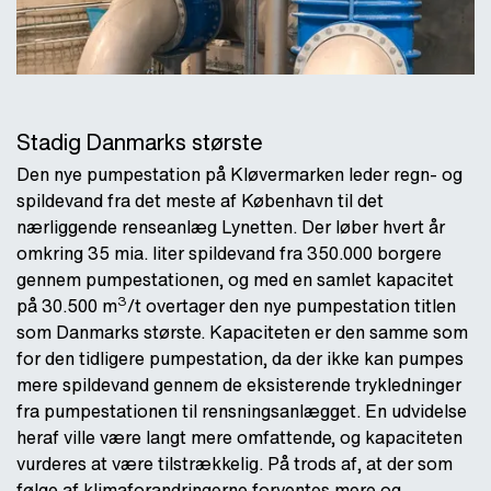
Stadig Danmarks største
Den nye pumpestation på Kløvermarken leder regn- og
spildevand fra det meste af København til det
nærliggende renseanlæg Lynetten. Der løber hvert år
omkring 35 mia. liter spildevand fra 350.000 borgere
gennem pumpestationen, og med en samlet kapacitet
3
på 30.500 m
/t overtager den nye pumpestation titlen
som Danmarks største. Kapaciteten er den samme som
for den tidligere pumpestation, da der ikke kan pumpes
mere spildevand gennem de eksisterende trykledninger
fra pumpestationen til rensningsanlægget. En udvidelse
heraf ville være langt mere omfattende, og kapaciteten
vurderes at være tilstrækkelig. På trods af, at der som
følge af klimaforandringerne forventes mere og