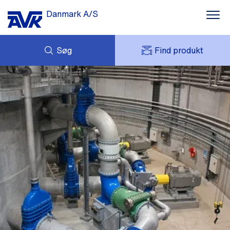
Danmark A/S
Søg
Find produkt
FORESPØRG
NYHEDER
MIT AVK
DOWNLOADS
AVK HOLDING (GROUP)
CASES
PRISLISTE
OM OS
KONTAKT OS