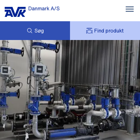
Danmark A/S
Søg
Find produkt
FORESPØRG
NYHEDER
MIT AVK
DOWNLOADS
AVK HOLDING (GROUP)
CASES
PRISLISTE
OM OS
KONTAKT OS