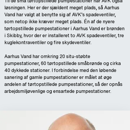
Til de små tørtopstillede pumpestationer har AVK også
løsningen. Her er der sjældent meget plads, så Aarhus
Vand har valgt at benytte sig af AVK’s spadeventiler,
som netop ikke kræver meget plads. Én af de nyere
tørtopstillede pumpestationer i Aarhus Vand er brønden
i Skibby, hvor der er installeret to AVK spadeventiler, tre
kuglekontraventiler og fire skydeventiler.
Aarhus Vand har omkring 20 situ-støbte
pumpestationer, 60 tørtopstillede småbrønde og cirka
40 dykkede stationer. I forbindelse med den løbende
sanering af gamle pumpestationer er målet at øge
andelen af tørtopstillede pumpestationer, så der opnås
arbejdsmiljøvenlige og ensartede pumpestationer.