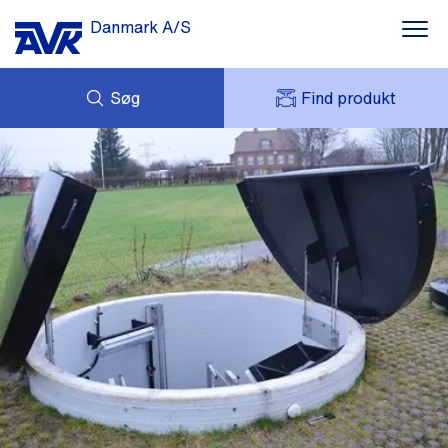
Danmark A/S
Søg
Find produkt
FORESPØRG
NYHEDER
MIT AVK
DOWNLOADS
AVK HOLDING (GROUP)
CASES
PRISLISTE
OM OS
KONTAKT OS