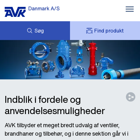
Danmark A/S
Søg
Find produkt
FORESPØRG
NYHEDER
MIT AVK
DOWNLOADS
AVK HOLDING (GROUP)
CASES
PRISLISTE
OM OS
KONTAKT OS
Indblik i fordele og
anvendelsesmuligheder
AVK tilbyder et meget bredt udvalg af ventiler,
brandhaner og tilbehør, og i denne sektion går vi i