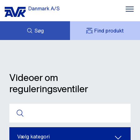
Danmark A/S
Søg
Find produkt
FORESPØRG
NYHEDER
MIT AVK
DOWNLOADS
AVK HOLDING (GROUP)
CASES
PRISLISTE
Videoer om
OM OS
reguleringsventiler
KONTAKT OS
Vælg kategori