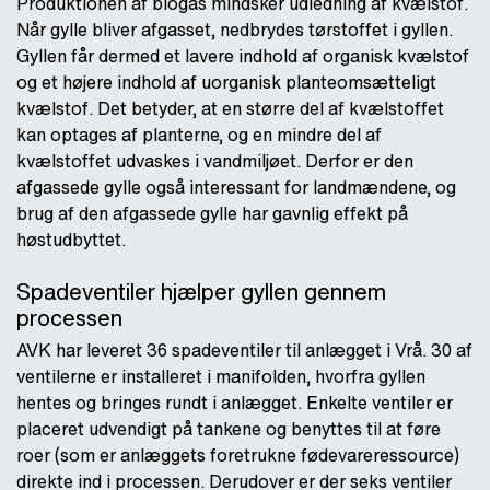
Produktionen af biogas mindsker udledning af kvælstof.
Når gylle bliver afgasset, nedbrydes tørstoffet i gyllen.
Gyllen får dermed et lavere indhold af organisk kvælstof
og et højere indhold af uorganisk planteomsætteligt
kvælstof. Det betyder, at en større del af kvælstoffet
kan optages af planterne, og en mindre del af
kvælstoffet udvaskes i vandmiljøet. Derfor er den
afgassede gylle også interessant for landmændene, og
brug af den afgassede gylle har gavnlig effekt på
høstudbyttet.
Spadeventiler hjælper gyllen gennem
processen
AVK har leveret 36 spadeventiler til anlægget i Vrå. 30 af
ventilerne er installeret i manifolden, hvorfra gyllen
hentes og bringes rundt i anlægget. Enkelte ventiler er
placeret udvendigt på tankene og benyttes til at føre
roer (som er anlæggets foretrukne fødevareressource)
direkte ind i processen. Derudover er der seks ventiler