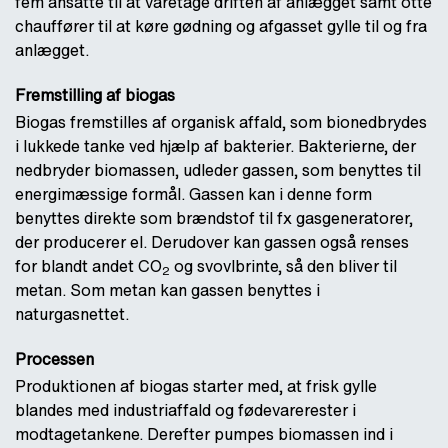
fem ansatte til at varetage driften af anlægget samt otte
chauffører til at køre gødning og afgasset gylle til og fra
anlægget.
Fremstilling af biogas
Biogas fremstilles af organisk affald, som bionedbrydes
i lukkede tanke ved hjælp af bakterier. Bakterierne, der
nedbryder biomassen, udleder gassen, som benyttes til
energimæssige formål. Gassen kan i denne form
benyttes direkte som brændstof til fx gasgeneratorer,
der producerer el. Derudover kan gassen også renses
for blandt andet CO
og svovlbrinte, så den bliver til
2
metan. Som metan kan gassen benyttes i
naturgasnettet.
Processen
Produktionen af biogas starter med, at frisk gylle
blandes med industriaffald og fødevarerester i
modtagetankene. Derefter pumpes biomassen ind i