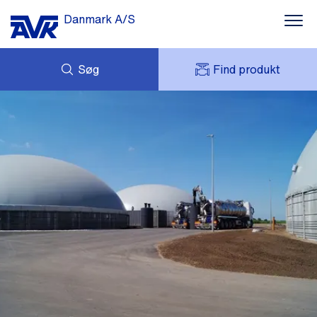
Danmark A/S
Søg
Find produkt
FORESPØRG
NYHEDER
MIT AVK
DOWNLOADS
AVK HOLDING (GROUP)
CASES
PRISLISTE
OM OS
KONTAKT OS