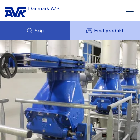
Danmark A/S
Søg
Find produkt
FORESPØRG
NYHEDER
MIT AVK
DOWNLOADS
AVK HOLDING (GROUP)
CASES
PRISLISTE
OM OS
KONTAKT OS