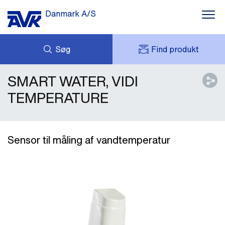
Danmark A/S
Søg
Find produkt
SMART WATER, VIDI
FORESPØRG
NYHEDER
MIT AVK
DOWNLOADS
TEMPERATURE
AVK HOLDING (GROUP)
CASES
PRISLISTE
OM OS
KONTAKT OS
Sensor til måling af vandtemperatur