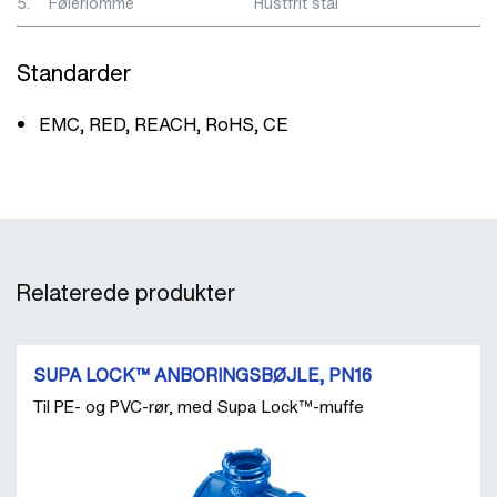
5.
Følerlomme
Rustfrit stål
Standarder
EMC, RED, REACH, RoHS, CE
Relaterede produkter
SUPA LOCK™ ANBORINGSBØJLE, PN16
Til PE- og PVC-rør, med Supa Lock™-muffe