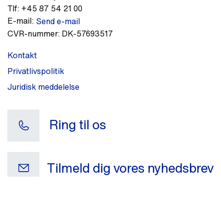
Tlf:
+45 87 54 21 00
E-mail:
Send e-mail
CVR-nummer:
DK-57693517
Kontakt
Privatlivspolitik
Juridisk meddelelse
Ring til os
Tilmeld dig vores nyhedsbrev
Din e-mail
Download zip
0
Filer