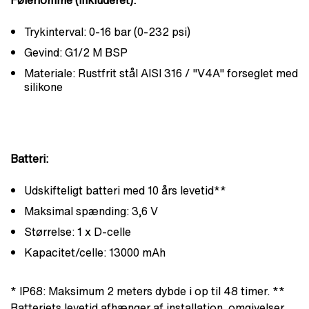
Trykinterval: 0-16 bar (0-232 psi)
Gevind: G1/2 M BSP
Materiale: Rustfrit stål AISI 316 / "V4A" forseglet med
silikone
Batteri:
Udskifteligt batteri med 10 års levetid**
Maksimal spænding: 3,6 V
Størrelse: 1 x D-celle
Kapacitet/celle: 13000 mAh
* IP68: Maksimum 2 meters dybde i op til 48 timer. **
Batteriets levetid afhænger af installation, omgivelser,