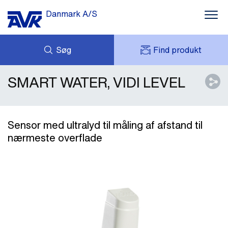
Danmark A/S
Søg
Find produkt
SMART WATER, VIDI LEVEL
FORESPØRG
NYHEDER
MIT AVK
DOWNLOADS
AVK HOLDING (GROUP)
CASES
PRISLISTE
Sensor med ultralyd til måling af afstand til
OM OS
nærmeste overflade
KONTAKT OS