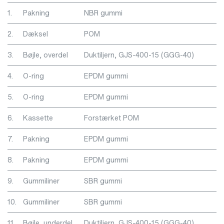
1.
Pakning
NBR gummi
2.
Dæksel
POM
3.
Bøjle, overdel
Duktiljern, GJS-400-15 (GGG-40)
4.
O-ring
EPDM gummi
5.
O-ring
EPDM gummi
6.
Kassette
Forstærket POM
7.
Pakning
EPDM gummi
8.
Pakning
EPDM gummi
9.
Gummiliner
SBR gummi
10.
Gummiliner
SBR gummi
11.
Bøjle, underdel
Duktiljern, GJS-400-15 (GGG-40)