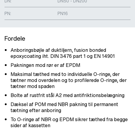
DN:
DN50 - DN200
PN:
PN16
Fordele
Anboringsbøjle af duktiljern, fusion bonded
epoxycoating iht. DIN 3476 part 1 og EN 14901
Pakningen mod rør er af EPDM
Maksimal tæthed med to individuelle O-ringe, der
tætner mod overdelen og to profilerede O-ringe, der
tætner mod spaden
Bolte af rustfrit stål A2 med antifriktionsbelægning
Dæksel af POM med NBR pakning til permanent
tætning efter anboring
To O-ringe af NBR og EPDM sikrer tæthed fra begge
sider af kassetten