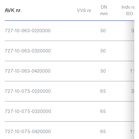
DN
Indv. rø
AVK nr.
VVS nr
mm
ISO 2
727-10-063-0220000
50
3/4
727-10-063-0320000
50
1"
727-10-063-0420000
50
1 1/
727-10-075-0220000
65
3/4
727-10-075-0320000
65
1"
727-10-075-0420000
65
1 1/