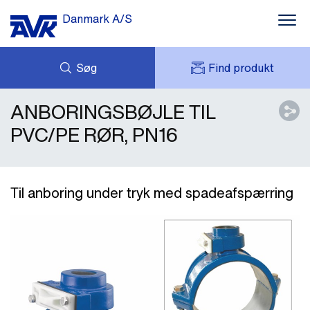
Danmark A/S
Søg
Find produkt
ANBORINGSBØJLE TIL
FORESPØRG
NYHEDER
MIT AVK
DOWNLOADS
PVC/PE RØR, PN16
AVK HOLDING (GROUP)
CASES
PRISLISTE
OM OS
KONTAKT OS
Til anboring under tryk med spadeafspærring