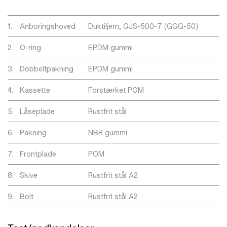
1.
Anboringshoved
Duktiljern, GJS-500-7 (GGG-50)
2.
O-ring
EPDM gummi
3.
Dobbeltpakning
EPDM gummi
4.
Kassette
Forstærket POM
5.
Låseplade
Rustfrit stål
6.
Pakning
NBR gummi
7.
Frontplade
POM
8.
Skive
Rustfrit stål A2
9.
Bolt
Rustfrit stål A2