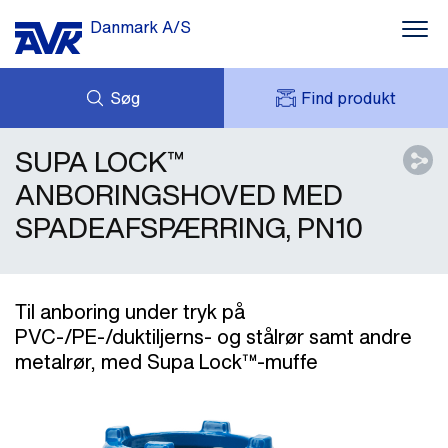
Danmark A/S
Søg
Find produkt
SUPA LOCK™
FORESPØRG
NYHEDER
MIT AVK
DOWNLOADS
ANBORINGSHOVED MED
AVK HOLDING (GROUP)
CASES
SPADEAFSPÆRRING, PN10
PRISLISTE
OM OS
KONTAKT OS
Til anboring under tryk på
PVC-/PE-/duktiljerns- og stålrør samt andre
metalrør, med Supa Lock™-muffe