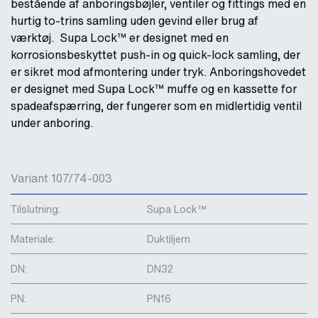
bestående af anboringsbøjler, ventiler og fittings med en
hurtig to-trins samling uden gevind eller brug af
værktøj. Supa Lock™ er designet med en
korrosionsbeskyttet push-in og quick-lock samling, der
er sikret mod afmontering under tryk. Anboringshovedet
er designet med Supa Lock™ muffe og en kassette for
spadeafspærring, der fungerer som en midlertidig ventil
under anboring.
Variant 107/74-003
Tilslutning:
Supa Lock™
Materiale:
Duktiljern
DN:
DN32
PN:
PN16