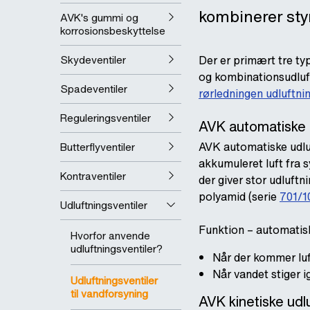
kombinerer sty
AVK's gummi og
korrosionsbeskyttelse
Skydeventiler
Der er primært tre typ
og kombinationsudluft
Spadeventiler
rørledningen udluftnin
Reguleringsventiler
AVK automatiske u
AVK automatiske udluf
Butterflyventiler
akkumuleret luft fra 
Kontraventiler
der giver stor udluft
polyamid (serie
701/1
Udluftningsventiler
Funktion – automatisk
Hvorfor anvende
udluftningsventiler?
Når der kommer luftb
Når vandet stiger i
Udluftningsventiler
til vandforsyning
AVK kinetiske udlu