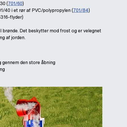
30 (
701/60
)
1/40 i et rør af PVC/polypropylen (
701/84
)
S316-flyder)
til brønde. Det beskytter mod frost og er velegnet
ng af jorden.
tag gennem den store åbning
ing