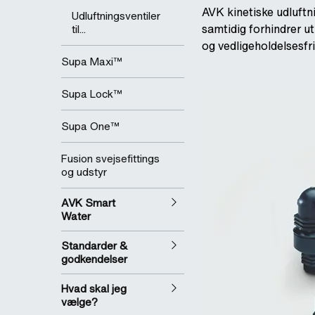
AVK kinetiske udluftni
Udluftningsventiler
samtidig forhindrer u
til...
og vedligeholdelsesfri 
Supa Maxi™
Supa Lock™
Supa One™
Fusion svejsefittings
og udstyr
AVK Smart
Water
Standarder &
godkendelser
Hvad skal jeg
vælge?