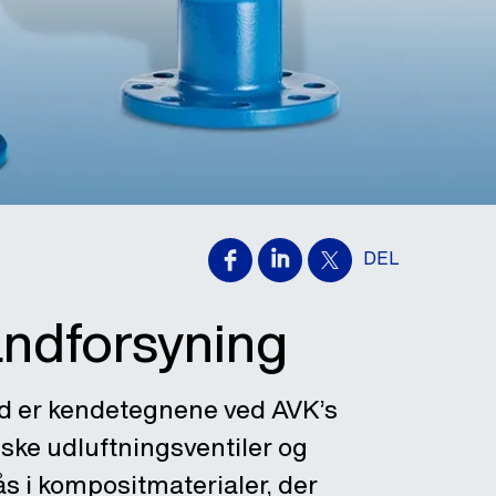
DEL
vandforsyning
ed er kendetegnene ved AVK’s
iske udluftningsventiler og
s i kompositmaterialer, der