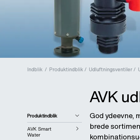
Indblik
/
Produktindblik /
Udluftningsventiler /
AVK udl
God ydeevne, m
Produktindblik
brede sortiment
AVK Smart
Water
kombinationsudl