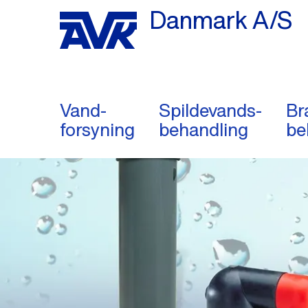
Danmark A/S
Vand-
Spildevands-
Br
forsyning
behandling
be