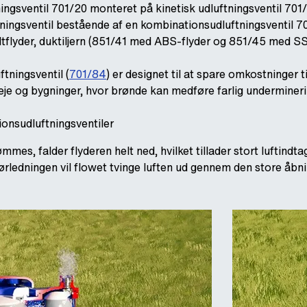
ingsventil 701/20 monteret på kinetisk udluftningsventil 701/
tningsventil bestående af en kombinationsudluftningsventil 70
flyder, duktiljern (851/41 med ABS-flyder og 851/45 med S
tningsventil (
701/84
) er designet til at spare omkostninger 
 veje og bygninger, hvor brønde kan medføre farlig undermineri
onsudluftningsventiler
mmes, falder flyderen helt ned, hvilket tillader stort luftind
rørledningen vil flowet tvinge luften ud gennem den store åbn