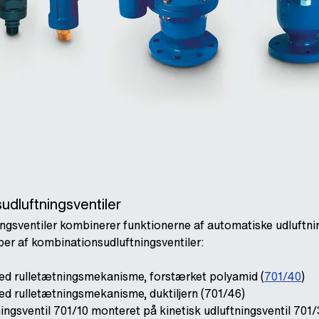
dluftningsventiler
gsventiler kombinerer funktionerne af automatiske udluftning
per af kombinationsudluftningsventiler:
d rulletætningsmekanisme, forstærket polyamid (
701/40
)
 rulletætningsmekanisme, duktiljern (701/46)
ngsventil 701/10 monteret på kinetisk udluftningsventil 701/