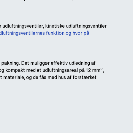
 udluftningsventiler, kinetiske udluftningsventiler
dluftningsventilernes funktion og hvor på
pakning. Det muliggør effektiv udledning af
2
t og kompakt med et udluftningsareal på 12 mm
,
gt materiale, og de fås med hus af forstærket