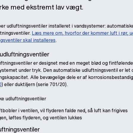
rke med ekstremt lav vægt.
er udluftningsventiler installeret i vandsystemer: automatiske
ningsventiler.
Læs mere om, hvorfor der kommer luft i rør, u
gsventiler skal installeres
.
dluftningsventiler
tningsventiler er designet med en meget blød og fintfølende 
systemet under tryk. Den automatiske udluftningsventil er le
ningskapacitet. Alle bevægelige dele er af korrosionsbestandi
0
) eller duktiljern (serie 701/20).
e udluftningsventiler
obler i ventilen, vil flyderen falde ned, så luft kan frigives
gen, løftes flyderen, og ventilen lukkes
ftningsventiler