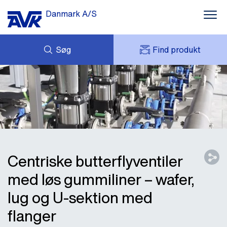
Danmark A/S
Søg
Find produkt
FORESPØRG
NYHEDER
MIT AVK
DOWNLOADS
AVK HOLDING (GROUP)
CASES
PRISLISTE
OM OS
KONTAKT OS
Centriske butterflyventiler
med løs gummiliner – wafer,
lug og U-sektion med
flanger