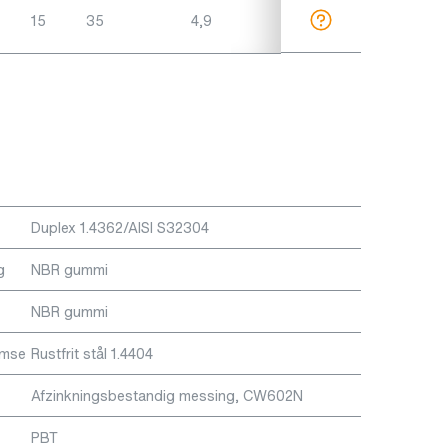
15
35
4,9
Duplex 1.4362/AISI S32304
g
NBR gummi
NBR gummi
emse
Rustfrit stål 1.4404
Afzinkningsbestandig messing, CW602N
PBT