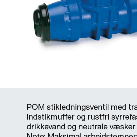
POM stikledningsventil med tr
indstikmuffer og rustfri syrrefas
drikkevand og neutrale væsker t
Note: Maksimal arbejdstemperat