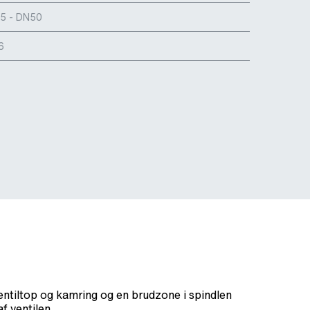
5 - DN50
6
ntiltop og kamring og en brudzone i spindlen
f ventilen