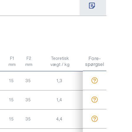
Fore-
F1
F2
Teoretisk
spørgsel
mm
mm
vægt / kg
15
35
1,3
15
35
1,4
15
35
4,4