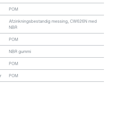
POM
Afzinkningsbestandig messing, CW626N med
NBR
POM
NBR gummi
POM
r
POM