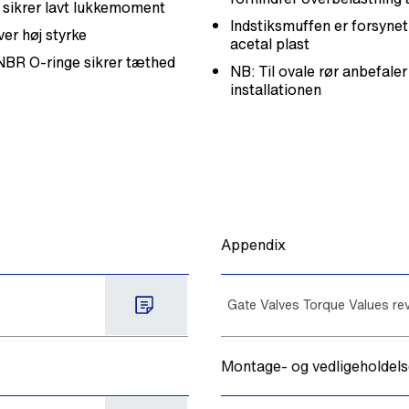
 sikrer lavt lukkemoment
Indstiksmuffen er forsyne
ver høj styrke
acetal plast
NBR O-ringe sikrer tæthed
NB: Til ovale rør anbefaler
installationen
Appendix
Gate Valves Torque Values rev
Montage- og vedligeholdels