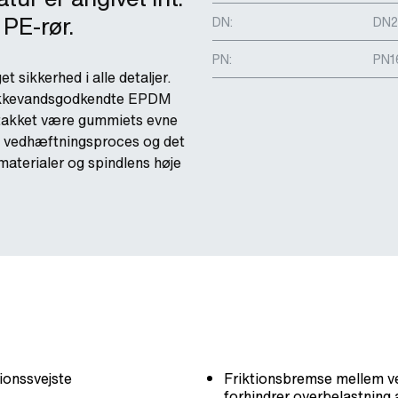
 PE-rør.
DN:
DN2
PN:
PN1
 sikkerhed i alle detaljer.
rikkevandsgodkendte EPDM
takket være gummiets evne
te vedhæftningsproces og det
aterialer og spindlens høje
ionssvejste
Friktionsbremse mellem ve
forhindrer overbelastning a