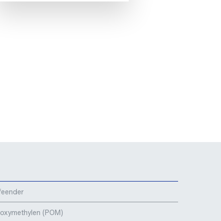
feender
yoxymethylen (POM)