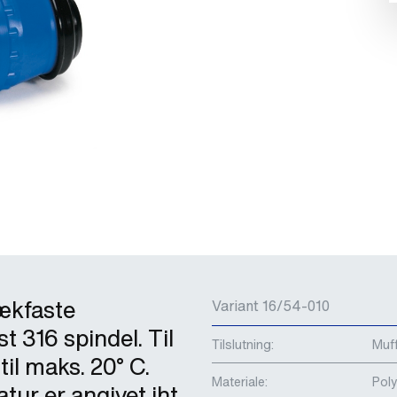
ækfaste
Variant 16/54-010
t 316 spindel. Til
Tilslutning:
Muf
il maks. 20° C.
Materiale:
Pol
ur er angivet iht.