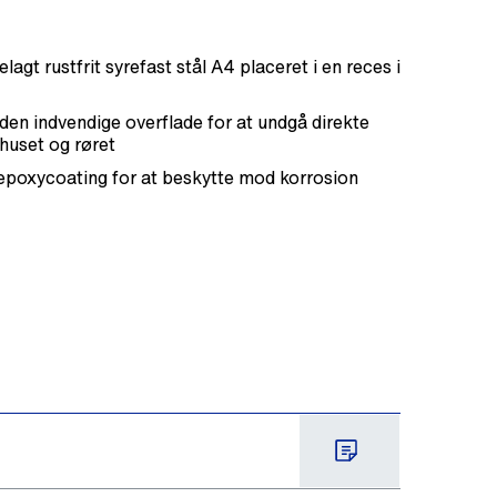
lagt rustfrit syrefast stål A4 placeret i en reces i
n indvendige overflade for at undgå direkte
huset og røret
 epoxycoating for at beskytte mod korrosion