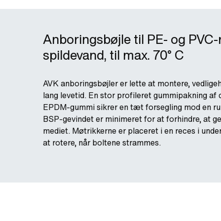
Anboringsbøjle til PE- og PVC-rø
spildevand, til max. 70° C
AVK anboringsbøjler er lette at montere, vedligeh
lang levetid. En stor profileret gummipakning a
EPDM-gummi sikrer en tæt forsegling mod en ru r
BSP-gevindet er minimeret for at forhindre, at ge
mediet. Møtrikkerne er placeret i en reces i unde
at rotere, når boltene strammes.