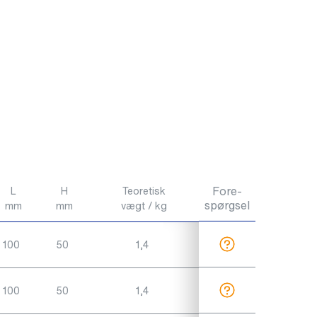
Fore-
L
H
Teoretisk
spørgsel
mm
mm
vægt / kg
100
50
1,4
100
50
1,4