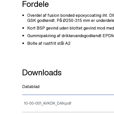
Fordele
Overdel af fusion bonded epoxycoating iht. D
GSK godkendt. På Ø250-315 mm er underdelen a
Kort BSP gevind uden blottet gevind mod med
Gummipakning af drikkevandsgodkendt EPD
Bolte af rustfrit stål A2
Downloads
Datablad
10-00-001_AVKDK_DAN.pdf