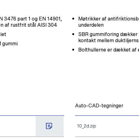
IN 3476 part 1 og EN 14901,
Møtrikker af antifriktionsbe
f rustfrit stål AISI 304
underdelen
iet
SBR gummiforing dækker de
kontakt mellem duktiljerns
M gummi
Bolthullerne er dækket af
Auto-CAD-tegninger
10_2d.zip