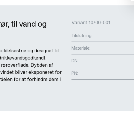
r, til vand og
Variant 10/00-001
Tilslutning:
Materiale:
oldelsesfrie og designet til
f drikkevandsgodkendt
DN:
øroverflade. Dybden af ​​
vindet bliver eksponeret for
PN:
rdelen for at forhindre dem i