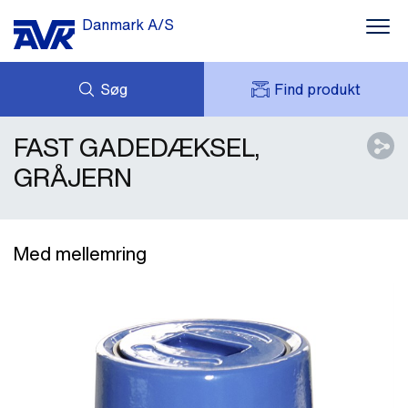
Danmark A/S
Søg
Find produkt
FAST GADEDÆKSEL,
FORESPØRG
NYHEDER
MIT AVK
DOWNLOADS
GRÅJERN
AVK HOLDING (GROUP)
CASES
PRISLISTE
OM OS
KONTAKT OS
Med mellemring