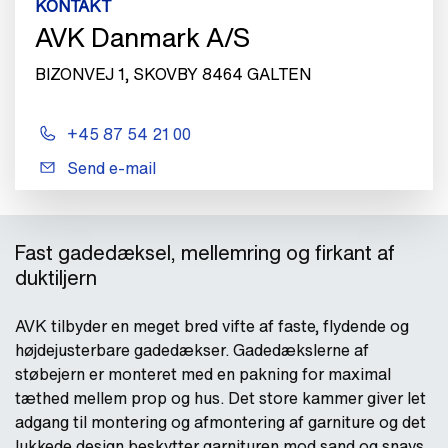
KONTAKT
AVK Danmark A/S
BIZONVEJ 1, SKOVBY 8464 GALTEN
+45 87 54 21 00
Send e-mail
Fast gadedæksel, mellemring og firkant af
duktiljern
AVK tilbyder en meget bred vifte af faste, flydende og
højdejusterbare gadedækser. Gadedækslerne af
støbejern er monteret med en pakning for maximal
tæthed mellem prop og hus. Det store kammer giver let
adgang til montering og afmontering af garniture og det
lukkede design beskytter garnituren mod sand og snavs.