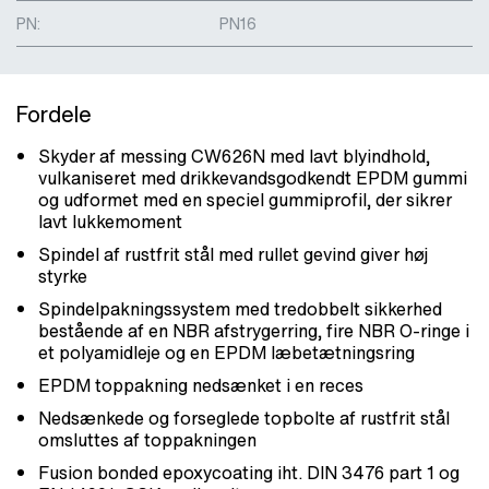
PN:
PN16
Fordele
Skyder af messing CW626N med lavt blyindhold,
vulkaniseret med drikkevandsgodkendt EPDM gummi
og udformet med en speciel gummiprofil, der sikrer
lavt lukkemoment
Spindel af rustfrit stål med rullet gevind giver høj
styrke
Spindelpakningssystem med tredobbelt sikkerhed
bestående af en NBR afstrygerring, fire NBR O-ringe i
et polyamidleje og en EPDM læbetætningsring
EPDM toppakning nedsænket i en reces
Nedsænkede og forseglede topbolte af rustfrit stål
omsluttes af toppakningen
Fusion bonded epoxycoating iht. DIN 3476 part 1 og