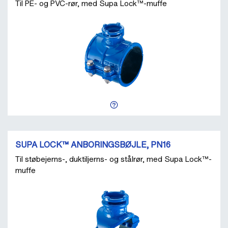
Til PE- og PVC-rør, med Supa Lock™-muffe
SUPA LOCK™ ANBORINGSBØJLE, PN16
Til støbejerns-, duktiljerns- og stålrør, med Supa Lock™-
muffe