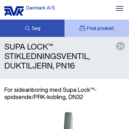
Danmark A/S
Søg
Find produkt
SUPA LOCK™
FORESPØRG
NYHEDER
MIT AVK
DOWNLOADS
STIKLEDNINGSVENTIL,
AVK HOLDING (GROUP)
CASES
DUKTILJERN, PN16
PRISLISTE
OM OS
KONTAKT OS
For sideanboring med Supa Lock™-
spidsende/PRK-kobling, DN32