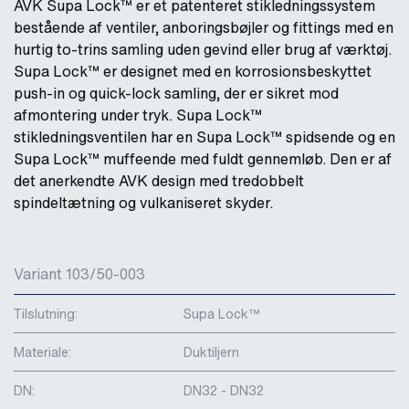
AVK Supa Lock™ er et patenteret stikledningssystem
bestående af ventiler, anboringsbøjler og fittings med en
hurtig to-trins samling uden gevind eller brug af værktøj.
Supa Lock™ er designet med en korrosionsbeskyttet
push-in og quick-lock samling, der er sikret mod
afmontering under tryk. Supa Lock™
stikledningsventilen har en Supa Lock™ spidsende og en
Supa Lock™ muffeende med fuldt gennemløb. Den er af
det anerkendte AVK design med tredobbelt
spindeltætning og vulkaniseret skyder.
Variant 103/50-003
Tilslutning:
Supa Lock™
Materiale:
Duktiljern
DN:
DN32 - DN32