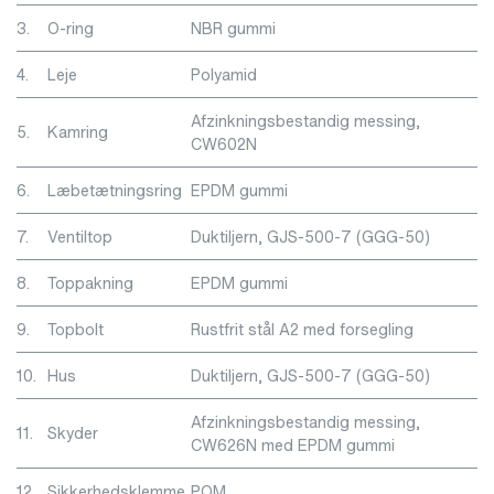
3.
O-ring
NBR gummi
4.
Leje
Polyamid
Afzinkningsbestandig messing,
5.
Kamring
CW602N
6.
Læbetætningsring
EPDM gummi
7.
Ventiltop
Duktiljern, GJS-500-7 (GGG-50)
8.
Toppakning
EPDM gummi
9.
Topbolt
Rustfrit stål A2 med forsegling
10.
Hus
Duktiljern, GJS-500-7 (GGG-50)
Afzinkningsbestandig messing,
11.
Skyder
CW626N med EPDM gummi
12.
Sikkerhedsklemme
POM