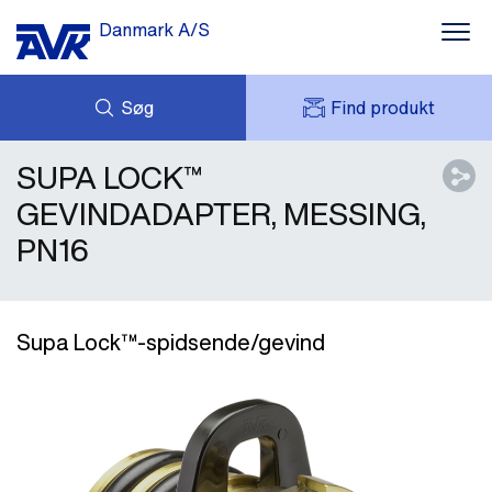
Danmark A/S
Søg
Find produkt
SUPA LOCK™
FORESPØRG
NYHEDER
MIT AVK
DOWNLOADS
GEVINDADAPTER, MESSING,
AVK HOLDING (GROUP)
CASES
PN16
PRISLISTE
OM OS
KONTAKT OS
Supa Lock™-spidsende/gevind