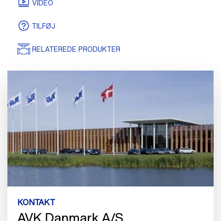
CERTIFIKATER
TEGNINGER/MODELLER
VIDEO
TILFØJ
RELATEREDE PRODUKTER
KONTAKT
AVK Danmark A/S