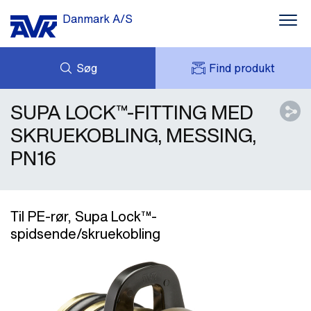
Danmark A/S
Søg
Find produkt
SUPA LOCK™-FITTING MED
FORESPØRG
NYHEDER
MIT AVK
DOWNLOADS
SKRUEKOBLING, MESSING,
AVK HOLDING (GROUP)
CASES
PN16
PRISLISTE
OM OS
KONTAKT OS
Til PE-rør, Supa Lock™-
spidsende/skruekobling