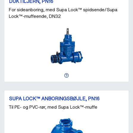
DUKTILJERN, PN16
For sideanboring, med Supa Lock™ spidsende/Supa
Lock™-muffeende, DN32
SUPA LOCK™ ANBORINGSBØJLE, PN16
Til PE- og PVC-rør, med Supa Lock™-muffe