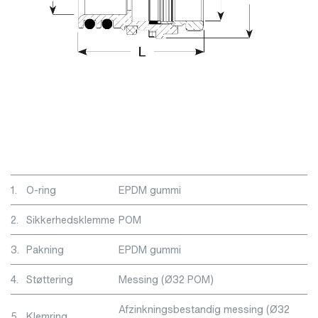
1.
O-ring
EPDM gummi
2.
Sikkerhedsklemme
POM
3.
Pakning
EPDM gummi
4.
Støttering
Messing (Ø32 POM)
Afzinkningsbestandig messing (Ø32
5.
Klemring