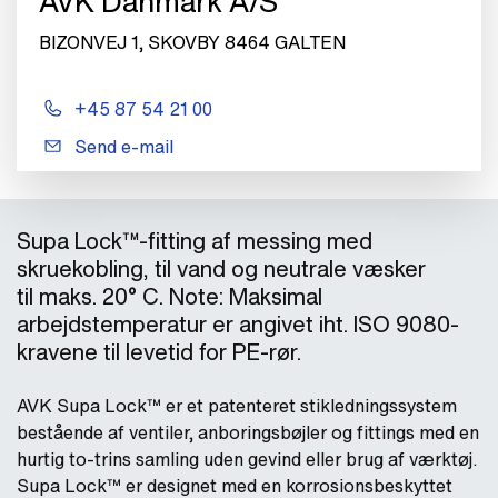
AVK Danmark A/S
BIZONVEJ 1, SKOVBY 8464 GALTEN
+45 87 54 21 00
Send e-mail
Supa Lock™-fitting af messing med
skruekobling, til vand og neutrale væsker
til maks. 20° C. Note: Maksimal
arbejdstemperatur er angivet iht. ISO 9080-
kravene til levetid for PE-rør.
AVK Supa Lock™ er et patenteret stikledningssystem
bestående af ventiler, anboringsbøjler og fittings med en
hurtig to-trins samling uden gevind eller brug af værktøj.
Supa Lock™ er designet med en korrosionsbeskyttet