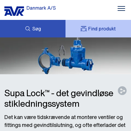
Danmark A/S
Søg
Find produkt
FORESPØRG
NYHEDER
MIT AVK
DOWNLOADS
AVK HOLDING (GROUP)
CASES
PRISLISTE
OM OS
KONTAKT OS
Supa Lock™ - det gevindløse
stikledningssystem
Det kan være tidskrævende at montere ventiler og
fittings med gevindtilslutning, og ofte efterlader det