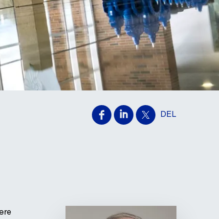
DEL
ære