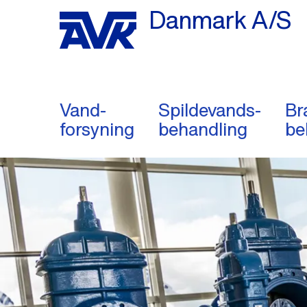
Danmark A/S
Vand-
Spildevands-
Br
forsyning
behandling
be