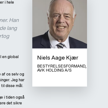
r i hele
ner. Han
yde lang
rtog
Niels Aage Kjær
l en global
BESTYRELSESFORMAND,
AVK HOLDING A/S
 af os selv og
inger. Jeg har
til disse mål.
e i tiden også
ære det sikre