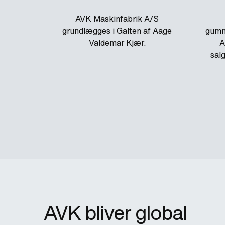
AVK Maskinfabrik A/S
grundlægges i Galten af Aage
gumm
Valdemar Kjær.
A
sal
AVK bliver global