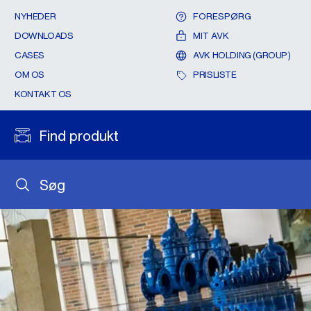
NYHEDER
FORESPØRG
DOWNLOADS
MIT AVK
CASES
AVK HOLDING (GROUP)
OM OS
PRISLISTE
KONTAKT OS
Find produkt
Søg