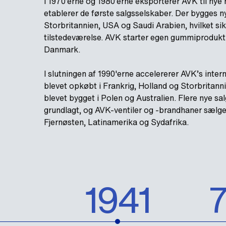
I 1970’erne og 1980’erne eksporterer AVK til nye
etablerer de første salgsselskaber. Der bygges ny
Storbritannien, USA og Saudi Arabien, hvilket sik
tilstedeværelse. AVK starter egen gummiproduk
Danmark.
I slutningen af 1990'erne accelererer AVK’s inter
blevet opkøbt i Frankrig, Holland og Storbritannie
blevet bygget i Polen og Australien. Flere nye sa
grundlagt, og AVK-ventiler og -brandhaner sælge
Fjernøsten, Latinamerika og Sydafrika.
1941
7