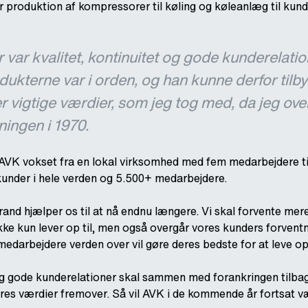
 produktion af kompressorer til køling og køleanlæg til kunde
var kvalitet, kontinuitet og gode kunderelatio
odukterne var i orden, og han kunne derfor tilb
er vigtige værdier, som jeg tog med, da jeg ove
ningen i 1970.
AVK vokset fra en lokal virksomhed med fem medarbejdere ti
kunder i hele verden og 5.500+ medarbejdere.
and hjælper os til at nå endnu længere. Vi skal forvente mere
ikke kun lever op til, men også overgår vores kunders forventn
es medarbejdere verden over vil gøre deres bedste for at leve op 
 og gode kunderelationer skal sammen med forankringen tilbag
res værdier fremover. Så vil AVK i de kommende år fortsat v