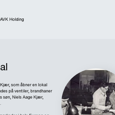
 AVK Holding
al
jær, som åbner en lokal
endes på ventiler, brandhaner
ns søn, Niels Aage Kjær,
.