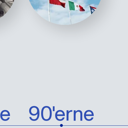
ne
90'erne