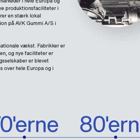
 markeder i hele Europa og
e produktionsfaciliteter i
rer en stærk lokal
tion på AVK Gummi A/S i
nationale vækst. Fabrikker er
n, og nye faciliteter er
lgsselskaber er blevet
s over hele Europa og i
0'erne
80'er