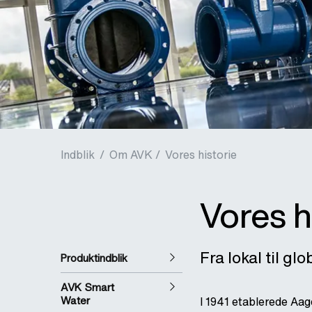
Indblik
/
Om AVK /
Vores historie
Vores h
Fra lokal til glo
Produktindblik
AVK Smart
Water
I 1941 etablerede Aa