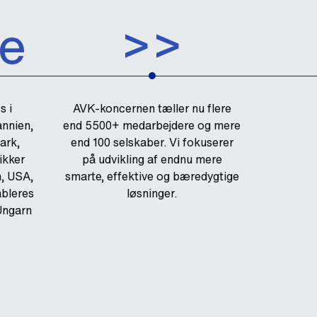
ne
>>
s i
AVK-koncernen tæller nu flere
annien,
end 5500+ medarbejdere og mere
ark,
end 100 selskaber. Vi fokuserer
ikker
på udvikling af endnu mere
n, USA,
smarte, effektive og bæredygtige
ableres
løsninger.
Ungarn