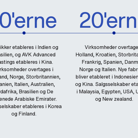
10'erne
20'er
ikker etableres i Indien og
Virksomheder overtage
silien, og AVK Advanced
Holland, Kroatien, Storbrit
stings etableres i Kina.
Frankrig, Spanien, Danm
rksomheder overtages i
Norge og Italien. Nye fabr
and, Norge, Storbritannien,
bliver etableret i Indonesie
nien, Italien, Australien,
og Kina. Salgsselskaber et
dafrika, Brasilien og De
i Malaysia, Egypten, USA, 
enede Arabiske Emirater.
og New zealand.
selskaber etableres i Korea
og Finland.