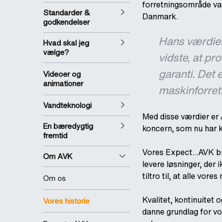
forretningsområde var
Standarder &
Danmark.
godkendelser
Hans værdier 
Hvad skal jeg
vælge?
vidste, at pr
garanti. Det 
Videoer og
animationer
maskinforret
Vandteknologi
Med disse værdier er 
En bæredygtig
koncern, som nu har 
fremtid
Vores Expect...AVK br
Om AVK
levere løsninger, der 
tiltro til, at alle vor
Om os
Kvalitet, kontinuitet
Vores historie
danne grundlag for vo