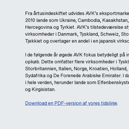
Fra årtusindeskiftet udvides AVK’s eksportmarked
2010 lande som Ukraine, Cambodia, Kasakhstan
Hercegovina og Tyrkiet. AVK’s tilstedeværelse 
virksomheder i Danmark, Tyskland, Schweiz, Stor
Tjekkiet og overtager en andel i en japansk virk
I de følgende år øgede AVK fokus betydeligt på i
opkøb. Dette omfatter flere virksomheder i Tyskl
Storbritannien, Italien, Norge, Kroatien, Holland, 
Sydafrika og De Forenede Arabiske Emirater. I da
i hele verden, herunder lande som Elfenbenskys
og Kirgisistan.
Download en PDF-version af vores tidslinje
.