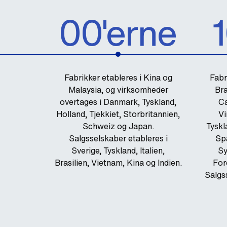
00'erne
Fabrikker etableres i Kina og
Fabr
Malaysia, og virksomheder
Bra
overtages i Danmark, Tyskland,
Ca
Holland, Tjekkiet, Storbritannien,
Vi
Schweiz og Japan.
Tyskl
Salgsselskaber etableres i
Spa
Sverige, Tyskland, Italien,
Sy
Brasilien, Vietnam, Kina og Indien.
For
Salgs