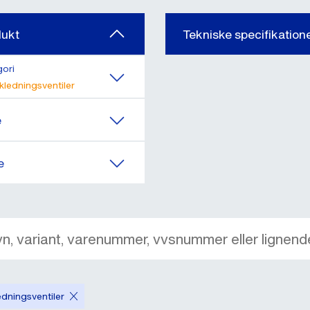
dukt
Tekniske specifikation
ori
ikledningsventiler
e
e
edningsventiler