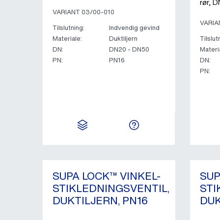
rør, 
VARIANT 03/00-010
VARIA
Tilslutning:
Indvendig gevind
Materiale:
Duktiljern
Tilslut
DN:
DN20 - DN50
Materi
PN:
PN16
DN:
PN:
SUPA LOCK™ VINKEL-
SUP
STIKLEDNINGSVENTIL,
STI
DUKTILJERN, PN16
DUK