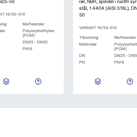
DN25-50
rør, NBR, spindel i rustfri sy
stål, 1.4404 (AISI 316L), D
50
NT 16/50-010
ning:
Muffeender
VARIANT 16/54-010
ale:
Polyoxymethylen
(POM)
Tilslutning:
Muffeender
DN25 - DN50
Materiale:
Polyoxymet
PN16
(POM)
DN:
DN25 - DN
PN:
PN16