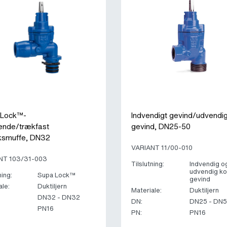
 Lock™-
Indvendigt gevind/udvendig
ende/trækfast
gevind, DN25-50
iksmuffe, DN32
VARIANT 11/00-010
NT 103/31-003
Tilslutning:
Indvendig o
udvendig ko
ning:
Supa Lock™
gevind
ale:
Duktiljern
Materiale:
Duktiljern
DN32 - DN32
DN:
DN25 - DN
PN16
PN:
PN16