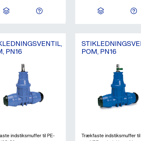
KLEDNINGSVENTIL,
STIKLEDNINGSVEN
, PN16
POM, PN16
ste indstiksmuffer til PE-
Trækfaste indstiksmuffer til