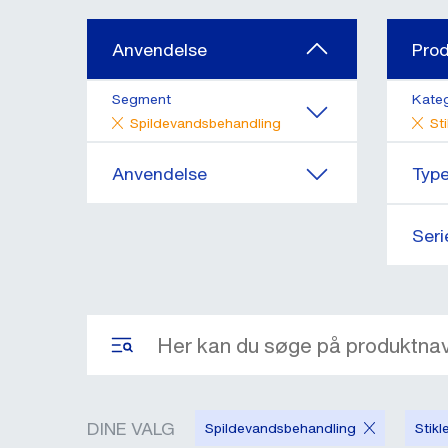
Anvendelse
Pro
Segment
Kateg
Spildevandsbehandling
St
Anvendelse
Typ
Seri
DINE VALG
Spildevandsbehandling
Stikl