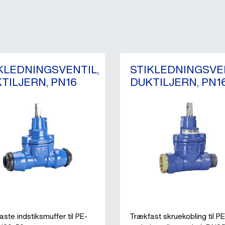
KLEDNINGSVENTIL,
STIKLEDNINGSVEN
TILJERN, PN16
DUKTILJERN, PN1
ste indstiksmuffer til PE-
Trækfast skruekobling til PE