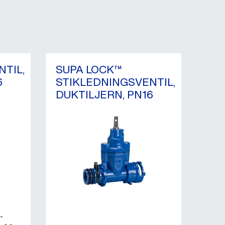
TIL,
SUPA LOCK™
6
STIKLEDNINGSVENTIL,
DUKTILJERN, PN16
-