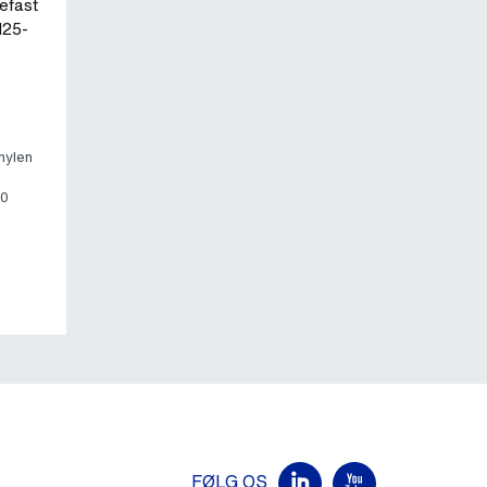
refast
N25-
hylen
50
FØLG OS