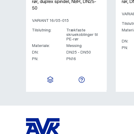
rør, duplex spindel, NBR, DN25-
rør, 
50
VARIA
VARIANT 16/05-015
Tilslut
Tilslutning:
Trækfaste
Materi
skruekoblinger til
PE-rør
DN:
Materiale:
Messing
PN:
DN:
DN25 - DN50
PN:
PN16