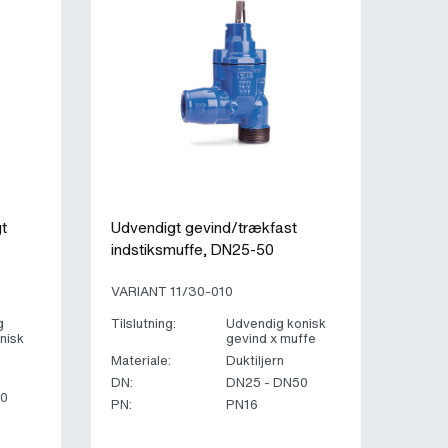
t
Udvendigt gevind/trækfast
indstiksmuffe, DN25-50
VARIANT 11/30-010
g
Tilslutning:
Udvendig konisk
nisk
gevind x muffe
Materiale:
Duktiljern
DN:
DN25 - DN50
50
PN:
PN16