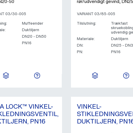
DN20-50
rør/udvendigt gevind, DN2
NT 03/30-005
VARIANT 03/85-005
ning:
Muffeender
Tilslutning:
Trækfast
skruekoblin
ale:
Duktiljern
udvendig ge
DN20 - DN50
Materiale:
Duktiljern
PN16
DN:
DN25 - DN
PN:
PN16
A LOCK™ VINKEL-
VINKEL-
KLEDNINGSVENTIL,
STIKLEDNINGSVEN
TILJERN, PN16
DUKTILJERN, PN1