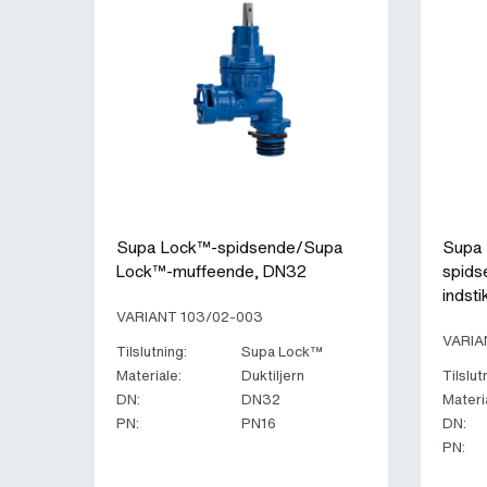
Supa Lock™-spidsende/Supa
Supa
Lock™-muffeende, DN32
spids
indst
VARIANT 103/02-003
VARIA
Tilslutning:
Supa Lock™
Materiale:
Duktiljern
Tilslut
DN:
DN32
Materi
PN:
PN16
DN:
PN: