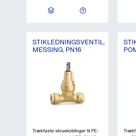
STIKLEDNINGSVENTIL,
STI
MESSING, PN16
POM
Trækfaste skruekoblinger til PE-
Trækfa