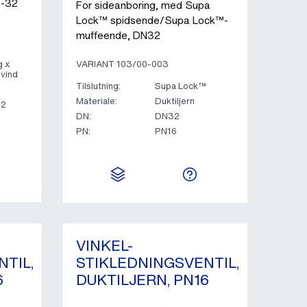
5-32
For sideanboring, med Supa
Lock™ spidsende/Supa Lock™-
muffeende, DN32
g x
VARIANT 103/00-003
vind
Tilslutning:
Supa Lock™
Materiale:
Duktiljern
32
DN:
DN32
PN:
PN16
VINKEL-
TIL,
STIKLEDNINGSVENTIL,
6
DUKTILJERN, PN16