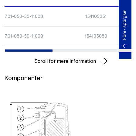
Fore- spørgsel
701-050-50-11003
154105051
50
701-080-50-11003
154105080
80
Scroll for mere information
Komponenter