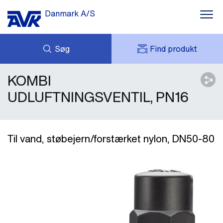
Danmark A/S
Søg
Find produkt
KOMBI
FORESPØRG
NYHEDER
MIT AVK
DOWNLOADS
UDLUFTNINGSVENTIL, PN16
AVK HOLDING (GROUP)
CASES
PRISLISTE
OM OS
KONTAKT OS
Til vand, støbejern/forstærket nylon, DN50-80