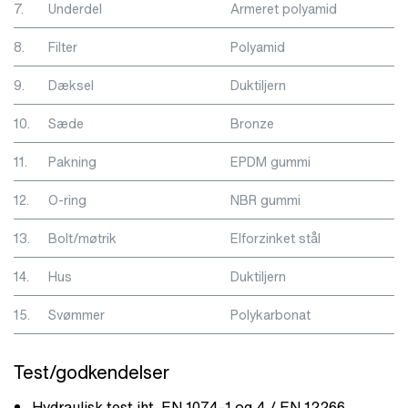
7.
Underdel
Armeret polyamid
8.
Filter
Polyamid
9.
Dæksel
Duktiljern
10.
Sæde
Bronze
11.
Pakning
EPDM gummi
12.
O-ring
NBR gummi
13.
Bolt/møtrik
Elforzinket stål
14.
Hus
Duktiljern
15.
Svømmer
Polykarbonat
Test/godkendelser
Hydraulisk test iht. EN 1074-1 og 4 / EN 12266.