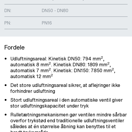
DN:
DN50 - DN80
PN:
PN16
Fordele
2
Udluftningsareal: Kinetisk DN50: 794 mm
,
2
2
automatisk 8 mm
. Kinetisk DN80: 1809 mm
,
2
2
automatisk 7 mm
. Kinetisk: DN150: 7850 mm
,
2
automatisk 12 mm
Det store udluftningsareal sikrer, at aflejringer ikke
forhindrer udluftning
Stort udluftningsareal i den automatiske ventil giver
stor udluftningskapacitet under tryk
Rulletætningsmekanismen gør ventilen mindre sårbar
overfor trykstød end traditionelle udluftningsventiler
således at én størrelse åbning kan benyttes til et