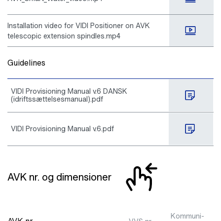
Installation video for VIDI Positioner on AVK
telescopic extension spindles.mp4
Guidelines
VIDI Provisioning Manual v.6 DANSK
(idriftssættelsesmanual).pdf
VIDI Provisioning Manual v.6.pdf
AVK nr. og dimensioner
Kommuni-
Ga