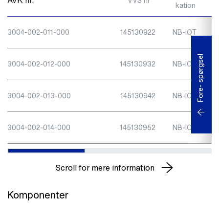
AVK nr.
VVS nr
kation
3004-002-011-000
145130922
NB-IOT
Fore- spørgsel
3004-002-012-000
145130932
NB-IOT
3004-002-013-000
145130942
NB-IOT
3004-002-014-000
145130952
NB-IOT
Scroll for mere information
Komponenter