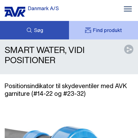
Danmark A/S
Søg
Find produkt
SMART WATER, VIDI
FORESPØRG
NYHEDER
MIT AVK
DOWNLOADS
POSITIONER
AVK HOLDING (GROUP)
CASES
PRISLISTE
OM OS
KONTAKT OS
Positionsindikator til skydeventiler med AVK
garniture (#14-22 og #23-32)