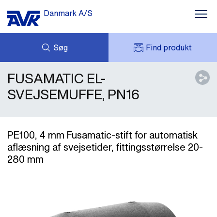
Danmark A/S
Søg
Find produkt
FUSAMATIC EL-
FORESPØRG
NYHEDER
MIT AVK
DOWNLOADS
SVEJSEMUFFE, PN16
AVK HOLDING (GROUP)
CASES
PRISLISTE
OM OS
KONTAKT OS
PE100, 4 mm Fusamatic-stift for automatisk
aflæsning af svejsetider, fittingsstørrelse 20-
280 mm