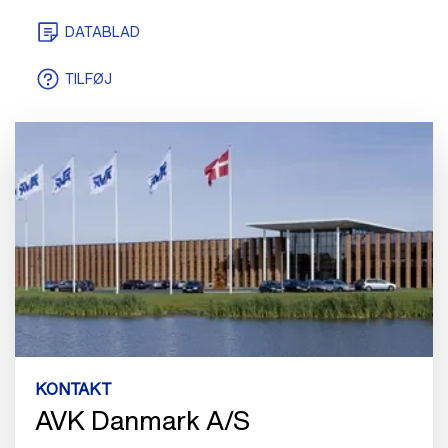
DATABLAD
TEGNINGER/MODELLER
TILFØJ
KONTAKT
AVK Danmark A/S