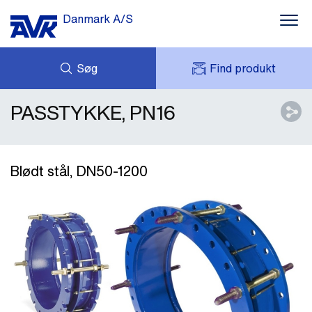
Danmark A/S
Søg
Find produkt
PASSTYKKE, PN16
FORESPØRG
NYHEDER
MIT AVK
DOWNLOADS
AVK HOLDING (GROUP)
CASES
PRISLISTE
Blødt stål, DN50-1200
OM OS
KONTAKT OS