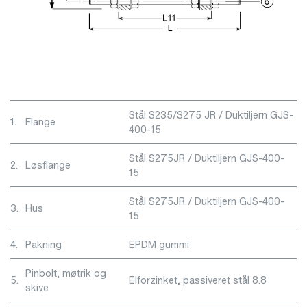
Stål S235/S275 JR / Duktiljern GJS-
1.
Flange
400-15
Stål S275JR / Duktiljern GJS-400-
2.
Løsflange
15
Stål S275JR / Duktiljern GJS-400-
3.
Hus
15
4.
Pakning
EPDM gummi
Pinbolt, møtrik og
5.
Elforzinket, passiveret stål 8.8
skive