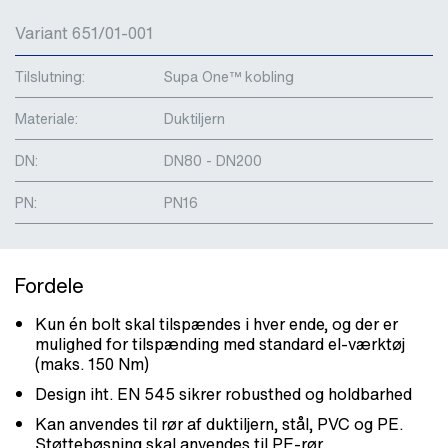
Variant 651/01-001
Tilslutning:
Supa One™ kobling
Materiale:
Duktiljern
DN:
DN80 - DN200
PN:
PN16
Fordele
Kun én bolt skal tilspændes i hver ende, og der er
mulighed for tilspænding med standard el-værktøj
(maks. 150 Nm)
Design iht. EN 545 sikrer robusthed og holdbarhed
Kan anvendes til rør af duktiljern, stål, PVC og PE.
Støttebøsning skal anvendes til PE-rør.