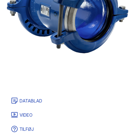
DATABLAD
CERTIFIKATER
TEGNINGER/MODELLER
VIDEO
TILFØJ