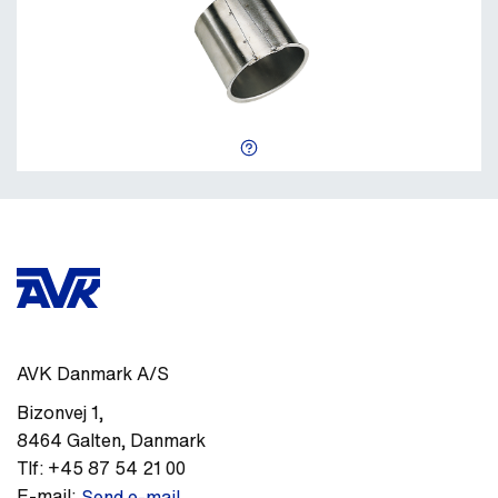
AVK Danmark A/S
Bizonvej 1
,
8464
Galten
,
Danmark
Tlf:
+45 87 54 21 00
E-mail:
Send e-mail