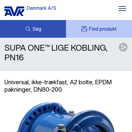
Danmark A/S
Søg
Find produkt
SUPA ONE™ LIGE KOBLING,
FORESPØRG
NYHEDER
MIT AVK
DOWNLOADS
PN16
AVK HOLDING (GROUP)
CASES
PRISLISTE
OM OS
KONTAKT OS
Universal, ikke-trækfast, A2 bolte, EPDM
pakninger, DN80-200