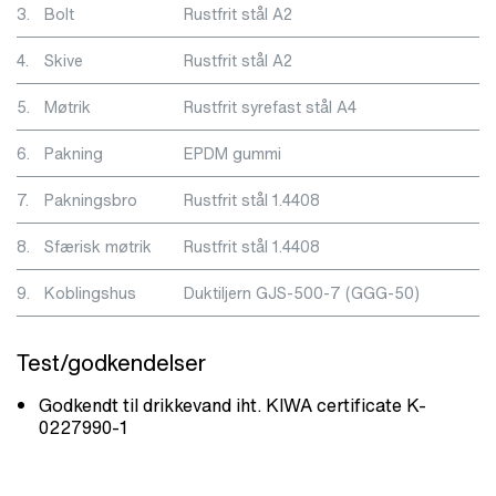
3.
Bolt
Rustfrit stål A2
4.
Skive
Rustfrit stål A2
5.
Møtrik
Rustfrit syrefast stål A4
6.
Pakning
EPDM gummi
7.
Pakningsbro
Rustfrit stål 1.4408
8.
Sfærisk møtrik
Rustfrit stål 1.4408
9.
Koblingshus
Duktiljern GJS-500-7 (GGG-50)
Test/godkendelser
Godkendt til drikkevand iht. KIWA certificate K-
0227990-1