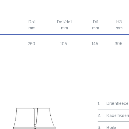
Do1
Dc1/dc1
Di1
H3
mm
mm
mm
mm
260
105
145
395
1.
Drænfleece
2.
Kabelfikser
3.
Bøjle