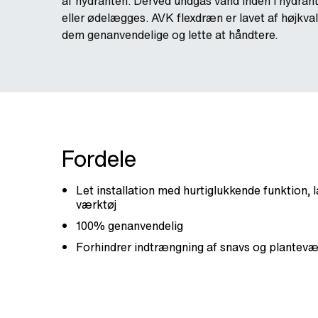
af hydranten. Derved undgås vand inden i hydrant
eller ødelægges. AVK flexdræn er lavet af højkva
dem genanvendelige og lette at håndtere.
Fordele
Let installation med hurtiglukkende funktion,
værktøj
100% genanvendelig
Forhindrer indtrængning af snavs og plantev