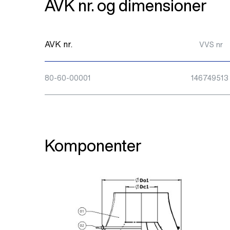
AVK nr. og dimensioner
AVK nr.
VVS nr
80-60-00001
146749513
Komponenter