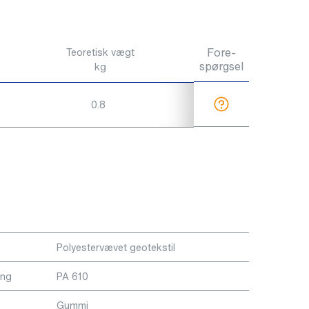
Fore-
Teoretisk vægt
spørgsel
kg
0.8
Polyestervævet geotekstil
ing
PA 610
Gummi