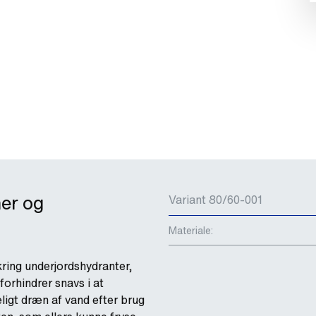
ner og
Variant 80/60-001
Materiale:
kring underjordshydranter,
orhindrer snavs i at
ligt dræn af vand efter brug