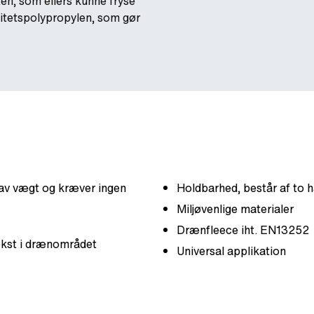
en, som ellers kunne fryse
litetspolypropylen, som gør
 lav vægt og kræver ingen
Holdbarhed, består af to h
Miljøvenlige materialer
Drænfleece iht. EN13252
ækst i drænområdet
Universal applikation