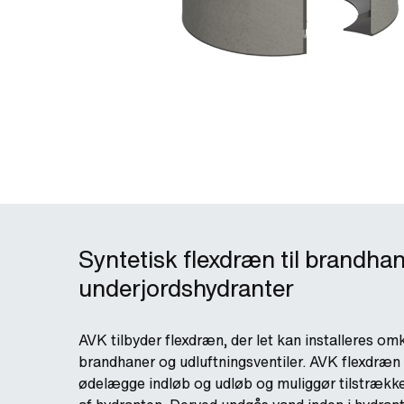
Syntetisk flexdræn til brandha
underjordshydranter
AVK tilbyder flexdræn, der let kan installeres om
brandhaner og udluftningsventiler. AVK flexdræn f
ødelægge indløb og udløb og muliggør tilstrække