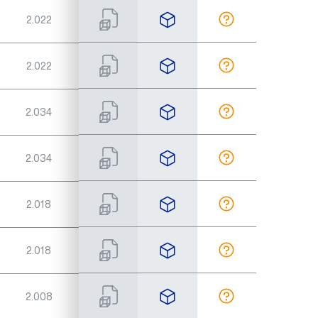
2.022
1"
170
2.022
1"
170
2.034
1"
227
2.034
1"
227
2.018
1"
290
2.018
1"
290
2.008
1"
373