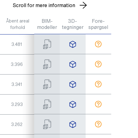
Scroll for mere information
BIM-
3D-
Fore-
Åbent areal
Teoretisk
Gevind
modeller
tegninger
spørgsel
forhold
vægt / kg
3.481
½"
8,3
3.396
½"
11
3.341
½"
14
3.293
½"
18
3.262
¾"
26