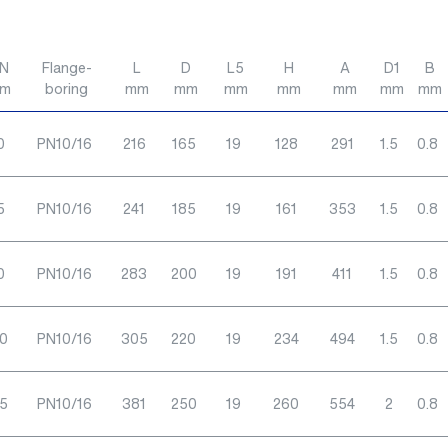
N
Flange-
L
D
L5
H
A
D1
B
m
boring
mm
mm
mm
mm
mm
mm
mm
0
PN10/16
216
165
19
128
291
1.5
0.8
5
PN10/16
241
185
19
161
353
1.5
0.8
0
PN10/16
283
200
19
191
411
1.5
0.8
0
PN10/16
305
220
19
234
494
1.5
0.8
5
PN10/16
381
250
19
260
554
2
0.8