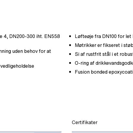
ie 4, DN200-300 iht. EN558
Løfteøje fra DN100 for let
Møtrikker er fikseret i stø
ning uden behov for at
Si af rustfrit stål i et robu
O-ring af drikkevandsgo
 vedligeholdelse
Fusion bonded epoxycoati
Certifikater