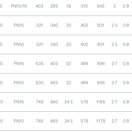
0
PN10/16
403
285
19
310
645
2
0.8
00
PN16
521
340
20
402
831
2.5
0.8
00
PN10
521
340
20
402
831
2.5
0.8
50
PN16
635
405
22
484
996
2.7
0.8
50
PN10
635
405
22
484
996
2.7
0.8
00
PN16
749
460
24.5
576
1166
2.7
0.8
00
PN10
749
485
24.5
576
1178
2.7
0.8