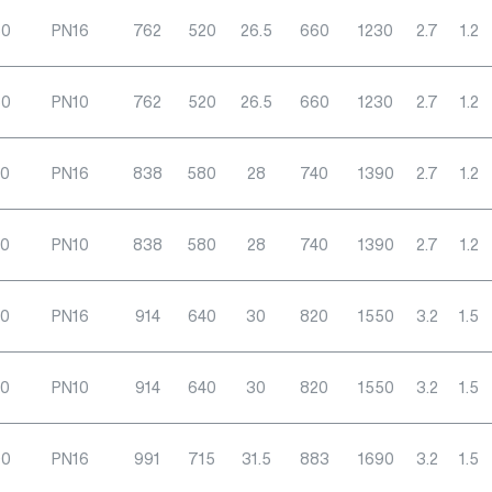
50
PN16
762
520
26.5
660
1230
2.7
1.2
50
PN10
762
520
26.5
660
1230
2.7
1.2
00
PN16
838
580
28
740
1390
2.7
1.2
00
PN10
838
580
28
740
1390
2.7
1.2
50
PN16
914
640
30
820
1550
3.2
1.5
50
PN10
914
640
30
820
1550
3.2
1.5
00
PN16
991
715
31.5
883
1690
3.2
1.5