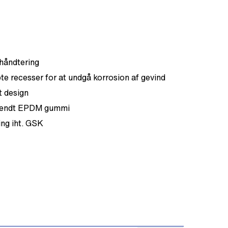
 håndtering
bte recesser for at undgå korrosion af gevind
st design
dkendt EPDM gummi
ng iht. GSK