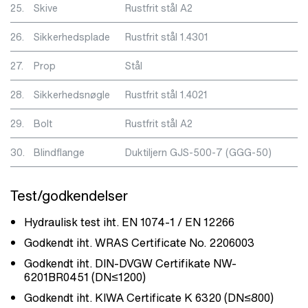
25.
Skive
Rustfrit stål A2
26.
Sikkerhedsplade
Rustfrit stål 1.4301
27.
Prop
Stål
28.
Sikkerhedsnøgle
Rustfrit stål 1.4021
29.
Bolt
Rustfrit stål A2
30.
Blindflange
Duktiljern GJS-500-7 (GGG-50)
Test/godkendelser
Hydraulisk test iht. EN 1074-1 / EN 12266
Godkendt iht. WRAS Certificate No. 2206003
Godkendt iht. DIN-DVGW Certifikate NW-
6201BR0451 (DN≤1200)
Godkendt iht. KIWA Certificate K 6320 (DN≤800)