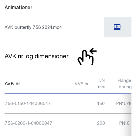
Animationer
AVK butterfly 756 2024.mp4
AVK nr. og dimensioner
DN
Flange-
AVK nr.
VVS nr
mm
boring
756-0150-1-14006047
150
PN10/16
756-0200-1-04006047
200
PN10