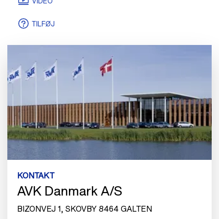
CERTIFIKATER
TEGNINGER/MODELLER
VIDEO
TILFØJ
KONTAKT
AVK Danmark A/S
BIZONVEJ 1, SKOVBY 8464 GALTEN