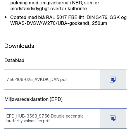
pakning mod omgivelserne i NBR, som er
modstandsdygtigt overfor kulbrinte
Coated med blå RAL 5017 FBE iht. DIN 3476, GSK og
WRAS-DVGW/W270/UBA-godkendt, 250µm
Downloads
Datablad
756-106-025_AVKDK_DAN.pdf
Miljøvaredeklaration (EPD)
EPD_HUB-3563_S756 Double eccentric
butterfly valves_en.pdf