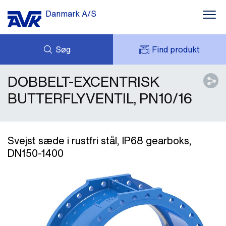
Danmark A/S
Søg
Find produkt
DOBBELT-EXCENTRISK
FORESPØRG
NYHEDER
MIT AVK
DOWNLOADS
BUTTERFLYVENTIL, PN10/16
AVK HOLDING (GROUP)
CASES
PRISLISTE
OM OS
KONTAKT OS
Svejst sæde i rustfri stål, IP68 gearboks,
DN150-1400