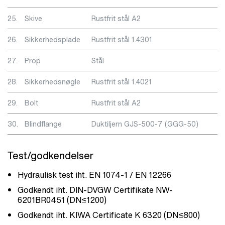
25.
Skive
Rustfrit stål A2
26.
Sikkerhedsplade
Rustfrit stål 1.4301
27.
Prop
Stål
28.
Sikkerhedsnøgle
Rustfrit stål 1.4021
29.
Bolt
Rustfrit stål A2
30.
Blindflange
Duktiljern GJS-500-7 (GGG-50)
Test/godkendelser
Hydraulisk test iht. EN 1074-1 / EN 12266
Godkendt iht. DIN-DVGW Certifikate NW-
6201BR0451 (DN≤1200)
Godkendt iht. KIWA Certificate K 6320 (DN≤800)