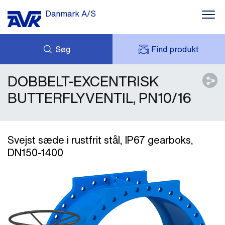
Danmark A/S
Søg
Find produkt
DOBBELT-EXCENTRISK
FORESPØRG
NYHEDER
MIT AVK
DOWNLOADS
BUTTERFLYVENTIL, PN10/16
AVK HOLDING (GROUP)
CASES
PRISLISTE
OM OS
KONTAKT OS
Svejst sæde i rustfrit stål, IP67 gearboks,
DN150-1400