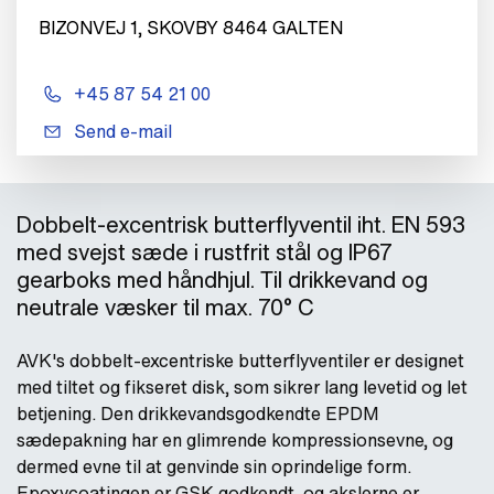
BIZONVEJ 1, SKOVBY 8464 GALTEN
+45 87 54 21 00
Send e-mail
Dobbelt-excentrisk butterflyventil iht. EN 593
med svejst sæde i rustfrit stål og IP67
gearboks med håndhjul. Til drikkevand og
neutrale væsker til max. 70° C
AVK's dobbelt-excentriske butterflyventiler er designet
med tiltet og fikseret disk, som sikrer lang levetid og let
betjening. Den drikkevandsgodkendte EPDM
sædepakning har en glimrende kompressionsevne, og
dermed evne til at genvinde sin oprindelige form.
Epoxycoatingen er GSK godkendt, og akslerne er