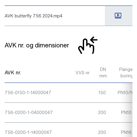
AVK butterfly 756 2024.mp4
AVK nr. og dimensioner
DN
Flange-
AVK nr.
VVS nr
mm
boring
756-0150-1-14000047
150
PN10/16
756-0200-1-04000047
200
PN10
756-0200-1-14000047
200
PN16