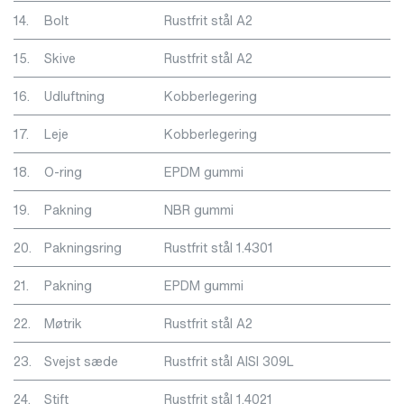
14.
Bolt
Rustfrit stål A2
15.
Skive
Rustfrit stål A2
16.
Udluftning
Kobberlegering
17.
Leje
Kobberlegering
18.
O-ring
EPDM gummi
19.
Pakning
NBR gummi
20.
Pakningsring
Rustfrit stål 1.4301
21.
Pakning
EPDM gummi
22.
Møtrik
Rustfrit stål A2
23.
Svejst sæde
Rustfrit stål AISI 309L
24.
Stift
Rustfrit stål 1.4021