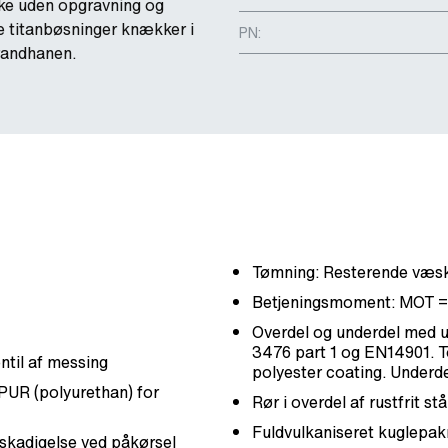
ske uden opgravning og
e titanbøsninger knækker i
PN:
brandhanen.
Tømning: Resterende væske
Betjeningsmoment: MOT 
Overdel og underdel med u
3476 part 1 og EN14901. T
ntil af messing
polyester coating. Underde
 PUR (polyurethan) for
Rør i overdel af rustfrit stå
Fuldvulkaniseret kuglepak
skadigelse ved påkørsel