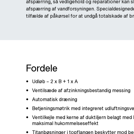
afspærring, så vedligehold og reparationer kan 
afspærring af vandforsyningen. Specialdesigned
tilfælde af påkørsel for at undgå totalskade af 
Fordele
Udløb – 2 x B + 1 x A
Ventilsæde af afzinkningsbestandig messing
Automatisk dræning
Betjeningsmøtrik med integreret udluftningsve
Ventilkejle med kerne af duktiljern belagt med
maksimal hukommelseseffekt
Titanbøsninger i topflangen beskytter mod be