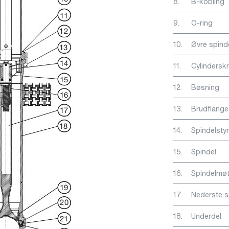
8.
B-kobling
9.
O-ring
10.
Øvre spind
11.
Cylindersk
12.
Bøsning
13.
Brudflange
14.
Spindelstyr
15.
Spindel
16.
Spindelmøt
17.
Nederste s
18.
Underdel