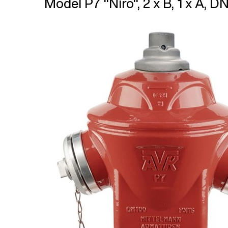
Model P7 "Niro", 2 x B, 1 x A, D