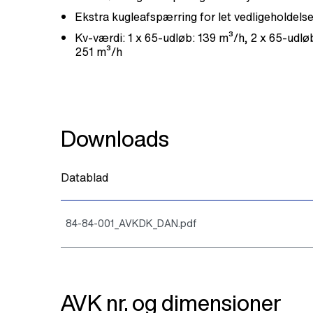
Ekstra kugleafspærring for let vedligeholdels
Kv-værdi: 1 x 65-udløb: 139 m³/h, 2 x 65-udlø
251 m³/h
Downloads
Datablad
84-84-001_AVKDK_DAN.pdf
AVK nr. og dimensioner