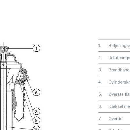
1.
Betjenings
2.
Udluftnings
3.
Brandhane
4.
Cylindersk
5.
Øverste fl
6.
Dæksel m
7.
Overdel