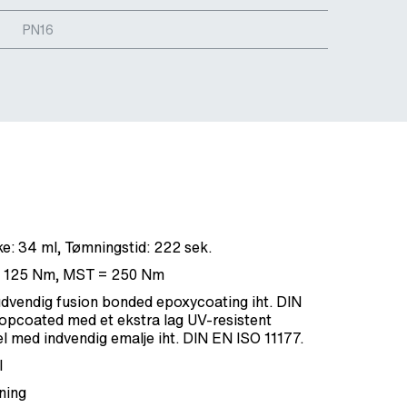
PN16
: 34 ml, Tømningstid: 222 sek.
= 125 Nm, MST = 250 Nm
dvendig fusion bonded epoxycoating iht. DIN
opcoated med et ekstra lag UV-resistent
l med indvendig emalje iht. DIN EN ISO 11177.
l
ning